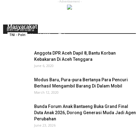
- Advertisement -
Utamakan Pelayan Prima, Unit BPKB Sat Lantas
Polres Bone Beri Pelayanan Terbaik Kepada
Masyarakat
Berita terbaru
May 16, 2022
0
TNI - Polri
Anggota DPR Aceh Dapil 8, Bantu Korban
Kebakaran Di Aceh Tenggara
June 6, 2020
Modus Baru, Pura-pura Bertanya Para Pencuri
Berhasil Mengambil Barang Di Dalam Mobil
March 12, 2020
Bunda Forum Anak Bantaeng Buka Grand Final
Duta Anak 2026, Dorong Generasi Muda Jadi Agen
Perubahan
June 23, 2026