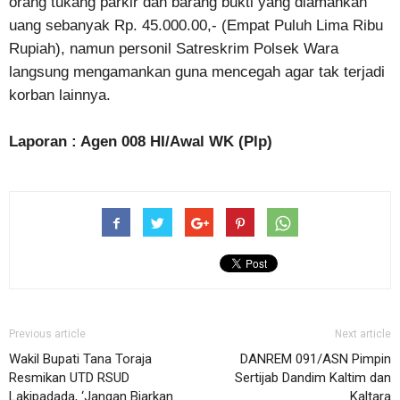
orang tukang parkir dan barang bukti yang diamankan
uang sebanyak Rp. 45.000.00,- (Empat Puluh Lima Ribu
Rupiah), namun personil Satreskrim Polsek Wara
langsung mengamankan guna mencegah agar tak terjadi
korban lainnya.
Laporan : Agen 008 HI/Awal WK (Plp)
Previous article
Next article
Wakil Bupati Tana Toraja
DANREM 091/ASN Pimpin
Resmikan UTD RSUD
Sertijab Dandim Kaltim dan
Lakipadada, ‘Jangan Biarkan
Kaltara