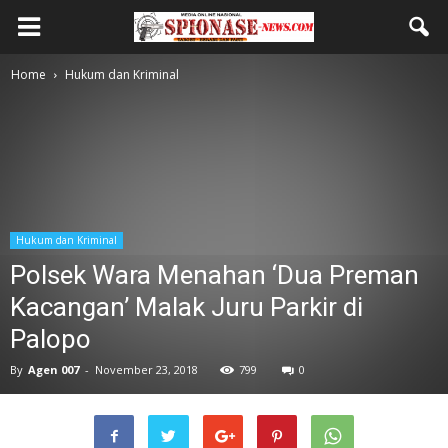
Home
Hukum dan Kriminal
Hukum dan Kriminal
Polsek Wara Menahan ‘Dua Preman
Kacangan’ Malak Juru Parkir di
Palopo
By
Agen 007
-
November 23, 2018
799
0