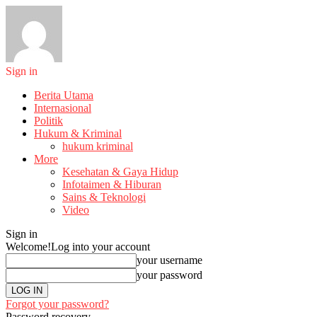
Sign in
Berita Utama
Internasional
Politik
Hukum & Kriminal
hukum kriminal
More
Kesehatan & Gaya Hidup
Infotaimen & Hiburan
Sains & Teknologi
Video
Sign in
Welcome!
Log into your account
your username
your password
Forgot your password?
Password recovery