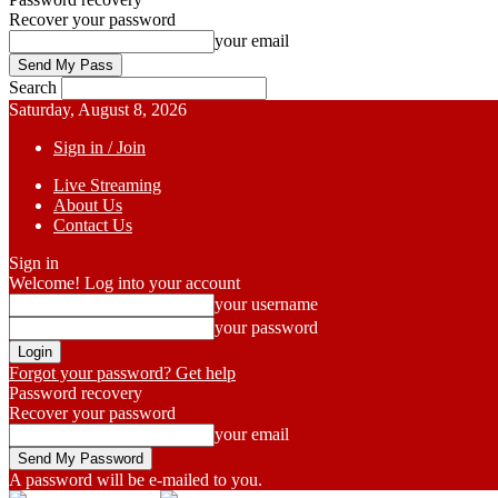
Recover your password
your email
Search
Saturday, August 8, 2026
Sign in / Join
Live Streaming
About Us
Contact Us
Sign in
Welcome! Log into your account
your username
your password
Forgot your password? Get help
Password recovery
Recover your password
your email
A password will be e-mailed to you.