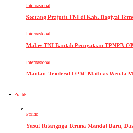
Internasional
Seorang Prajurit TNI di Kab. Dogiyai T
Internasional
Mabes TNI Bantah Pernyataan TPNPB-OPM
Internasional
Mantan ‘Jenderal OPM’ Mathias Wenda M
Politik
Politik
Yusuf Ritangnga Terima Mandat Baru, D