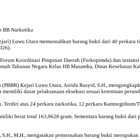
n BB Narkotika
jari) Luwu Utara memusnahkan barang bukti dari 40 perkara 
026).
Forum Koordinasi Pimpinan Daerah (Forkopimda) dan instansi t
ah Tahanan Negara Kelas IIB Masamba, Dinas Kesehatan Kabu
 (PBBR) Kejari Luwu Utara, Asrida Rasyid, S.H., mengungkapk
h memiliki dasar pelaksanaan eksekusi sesuai ketentuan peru
. Terdiri atas 24 perkara narkotika, 12 perkara Kamnegtibum/T
miliki berat total 163,9628 gram. Sementara barang bukti dar
 S.H., M.H., mengatakan pemusnahan barang bukti merupakan b