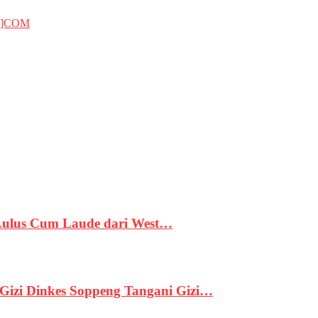
T]COM
 Lulus Cum Laude dari West…
izi Dinkes Soppeng Tangani Gizi…