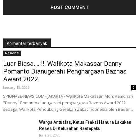
Komentar terbanyak
Nasional
Luar Biasa…..!!! Walikota Makassar Danny
Pomanto Dianugerahi Penghargaan Baznas
Award 2022
January 18, 2022
0
SPIONASE-NEWS.COM,- JAKARTA - WaliKota Makassar, Moh. Ramdhan
"Danny" Pomanto dianugerahi penghargaan Baznas Award 2022
sebagai Walikota Pendukung Gerakan Zakat Indonesia oleh Badan...
Warga Antusias, Ketua Fraksi Hanura Lakukan
Reses Di Kelurahan Rantepaku
June 26, 2020