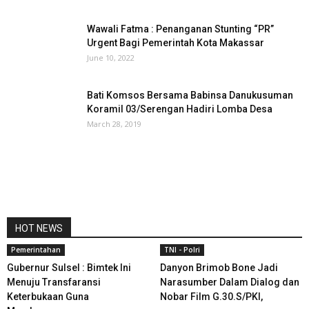
Wawali Fatma : Penanganan Stunting “PR”
Urgent Bagi Pemerintah Kota Makassar
June 10, 2022
Bati Komsos Bersama Babinsa Danukusuman
Koramil 03/Serengan Hadiri Lomba Desa
March 28, 2019
HOT NEWS
Pemerintahan
TNI - Polri
Gubernur Sulsel : Bimtek Ini
Danyon Brimob Bone Jadi
Menuju Transfaransi
Narasumber Dalam Dialog dan
Keterbukaan Guna
Nobar Film G.30.S/PKI,