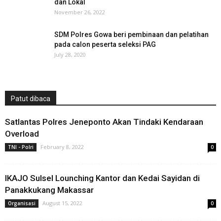
dan Lokal
November 26, 2022
SDM Polres Gowa beri pembinaan dan pelatihan
pada calon peserta seleksi PAG
July 28, 2020
Patut dibaca
Satlantas Polres Jeneponto Akan Tindaki Kendaraan
Overload
February 8, 2022
TNI - Polri
0
IKAJO Sulsel Lounching Kantor dan Kedai Sayidan di
Panakkukang Makassar
August 15, 2022
Organisasi
0