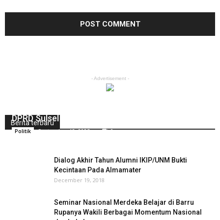
- Advertisement -
Beri Dukungan Langsung, Bupati Bantaeng Uji
Nurdin Hadiri Pelantikan Andi Ugi Jadi Anggota
DPRD Sulsel
Berita terbaru
September 18, 2025
0
Politik
Dialog Akhir Tahun Alumni IKIP/UNM Bukti
Kecintaan Pada Almamater
December 19, 2018
Seminar Nasional Merdeka Belajar di Barru
Rupanya Wakili Berbagai Momentum Nasional