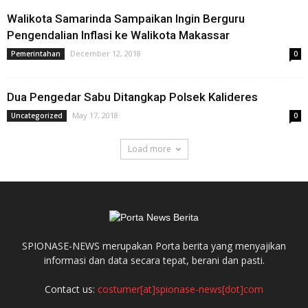
Walikota Samarinda Sampaikan Ingin Berguru
Pengendalian Inflasi ke Walikota Makassar
December 12, 2018
Pemerintahan
0
Dua Pengedar Sabu Ditangkap Polsek Kalideres
May 17, 2018
Uncategorized
0
Load more
SPIONASE-NEWS merupakan Porta berita yang menyajikan
informasi dan data secara tepat, berani dan pasti.
Contact us:
costumer[at]spionase-news[dot]com