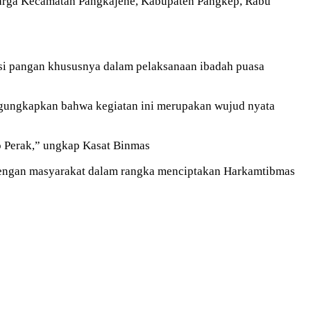
arga Kecamatan Pangkajene, Kabupaten Pangkep, Rabu
si pangan khususnya dalam pelaksanaan ibadah puasa
engungkapkan bahwa kegiatan ini merupakan wujud nyata
o Perak,” ungkap Kasat Binmas
 dengan masyarakat dalam rangka menciptakan Harkamtibmas