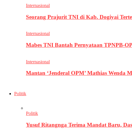
Internasional
Seorang Prajurit TNI di Kab. Dogiyai T
Internasional
Mabes TNI Bantah Pernyataan TPNPB-OPM
Internasional
Mantan ‘Jenderal OPM’ Mathias Wenda M
Politik
Politik
Yusuf Ritangnga Terima Mandat Baru, D