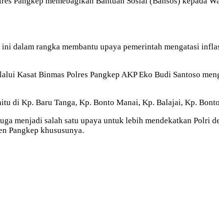
lres Pangkep memebagikan Bantuan Sosial (Bansos) kepada W
ini dalam rangka membantu upaya pemerintah mengatasi infla
 melalui Kasat Binmas Polres Pangkep AKP Eko Budi Santoso m
tu di Kp. Baru Tanga, Kp. Bonto Manai, Kp. Balajai, Kp. Bont
 juga menjadi salah satu upaya untuk lebih mendekatkan Polri
ten Pangkep khususunya.