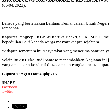
SPIONASE-NEWS.COM,- PANGKAJENE KEPULAUAN –
Po
(05/04/2023).
Bansos yang bertemakan Bantuan Kemanusiaan Untuk Negeri 
ramadhan.
Kapolres Pangkep AKBP Ari Kartika Bhakti, S.I.K., M.K.P.,
kepedulian Polri kepada warga masyarakat pra sejahtera.
“Adapun sementara ini masyarakat yang menerima bantuan yai
Selain itu AKP Eko Budi Santoso menambahkan, kegiatan ini
yang aman serta kondusif di Kecamatan Pangkajene, Kabupa
Laporan : Agen Hamzapkp713
SHARE
Facebook
Twitter