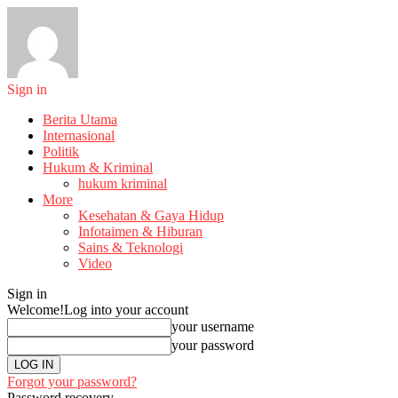
Sign in
Berita Utama
Internasional
Politik
Hukum & Kriminal
hukum kriminal
More
Kesehatan & Gaya Hidup
Infotaimen & Hiburan
Sains & Teknologi
Video
Sign in
Welcome!
Log into your account
your username
your password
Forgot your password?
Password recovery