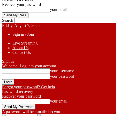
Recover your password
your email
Search
Friday, August 7, 2026
Sign in / Join
Live Streaming
About Us
Contact Us
Sign in
Welcome! Log into your account
your username
your password
Forgot your password? Get help
Password recovery
Recover your password
your email
A password will be e-mailed to you.