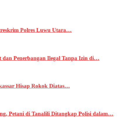
treskrim Polres Luwu Utara…
an Penerbangan Ilegal Tanpa Izin di…
kassar Hisap Rokok Diatas…
, Petani di Tanalili Ditangkap Polisi dalam…