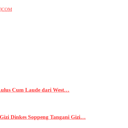
T]COM
 Lulus Cum Laude dari West…
izi Dinkes Soppeng Tangani Gizi…