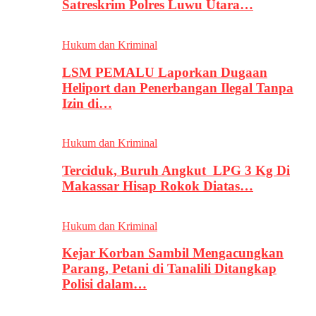
Satreskrim Polres Luwu Utara…
Hukum dan Kriminal
LSM PEMALU Laporkan Dugaan
Heliport dan Penerbangan Ilegal Tanpa
Izin di…
Hukum dan Kriminal
Terciduk, Buruh Angkut LPG 3 Kg Di
Makassar Hisap Rokok Diatas…
Hukum dan Kriminal
Kejar Korban Sambil Mengacungkan
Parang, Petani di Tanalili Ditangkap
Polisi dalam…