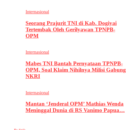
Internasional
Seorang Prajurit TNI di Kab. Dogiyai
Tertembak Oleh Gerilyawan TPNPB-
OPM
Internasional
Mabes TNI Bantah Pernyataan TPNPB-
OPM, Soal Klaim Nihilnya Milisi Gabung
NKRI
Internasional
Mantan ‘Jenderal OPM’ Mathias Wenda
Meninggal Dunia di RS Vanimo Papua…