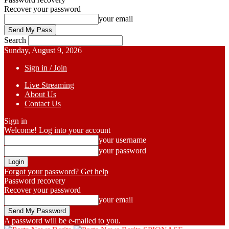
Recover your password
your email
Search
Sunday, August 9, 2026
Sign in / Join
Live Streaming
About Us
Contact Us
Sign in
Welcome! Log into your account
your username
your password
Forgot your password? Get help
Password recovery
Recover your password
your email
A password will be e-mailed to you.