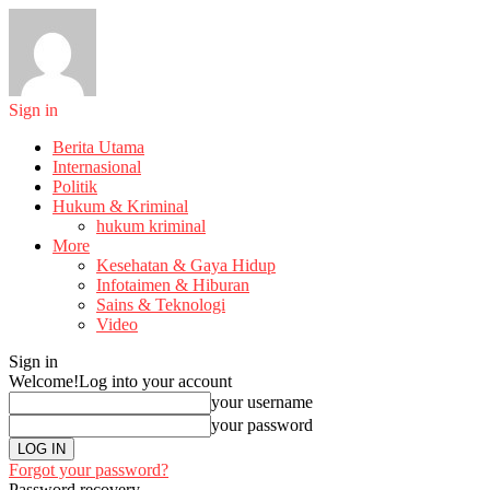
Sign in
Berita Utama
Internasional
Politik
Hukum & Kriminal
hukum kriminal
More
Kesehatan & Gaya Hidup
Infotaimen & Hiburan
Sains & Teknologi
Video
Sign in
Welcome!
Log into your account
your username
your password
Forgot your password?
Password recovery