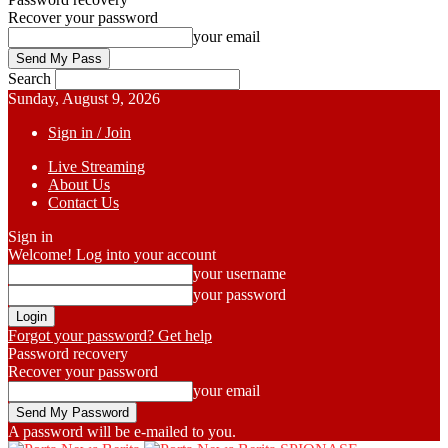
Recover your password
your email
Search
Sunday, August 9, 2026
Sign in / Join
Live Streaming
About Us
Contact Us
Sign in
Welcome! Log into your account
your username
your password
Forgot your password? Get help
Password recovery
Recover your password
your email
A password will be e-mailed to you.