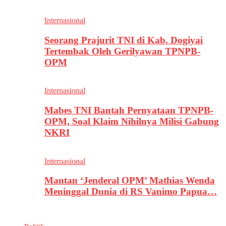
Internasional
Seorang Prajurit TNI di Kab. Dogiyai
Tertembak Oleh Gerilyawan TPNPB-
OPM
Internasional
Mabes TNI Bantah Pernyataan TPNPB-
OPM, Soal Klaim Nihilnya Milisi Gabung
NKRI
Internasional
Mantan ‘Jenderal OPM’ Mathias Wenda
Meninggal Dunia di RS Vanimo Papua…