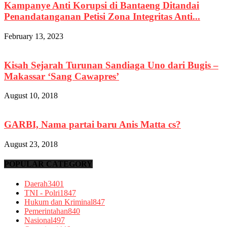
Kampanye Anti Korupsi di Bantaeng Ditandai
Penandatanganan Petisi Zona Integritas Anti...
February 13, 2023
Kisah Sejarah Turunan Sandiaga Uno dari Bugis –
Makassar ‘Sang Cawapres’
August 10, 2018
GARBI, Nama partai baru Anis Matta cs?
August 23, 2018
POPULAR CATEGORY
Daerah
3401
TNI - Polri
1847
Hukum dan Kriminal
847
Pemerintahan
840
Nasional
497