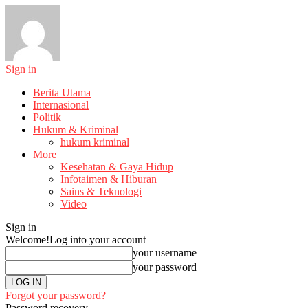
Sign in
Berita Utama
Internasional
Politik
Hukum & Kriminal
hukum kriminal
More
Kesehatan & Gaya Hidup
Infotaimen & Hiburan
Sains & Teknologi
Video
Sign in
Welcome!
Log into your account
your username
your password
Forgot your password?
Password recovery