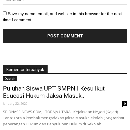
Save my name, email, and website in this browser for the next
time I comment.
Komentar terbanyak
Daerah
Puluhan Siswa UPT SMPN I Kesu Ikut
Educasi Hukum Jaksa Masuk...
January 22, 2020
0
SPIONASE-NEWS.COM, - TORAJA UTARA - Kejaksaan Negeri (Kajari)
Tana' Toraja kembali mengadakan Jaksa Masuk Sekolah (JMS) terkait
penerangan Hukum dan Penyuluhan Hukum di Sekolah...