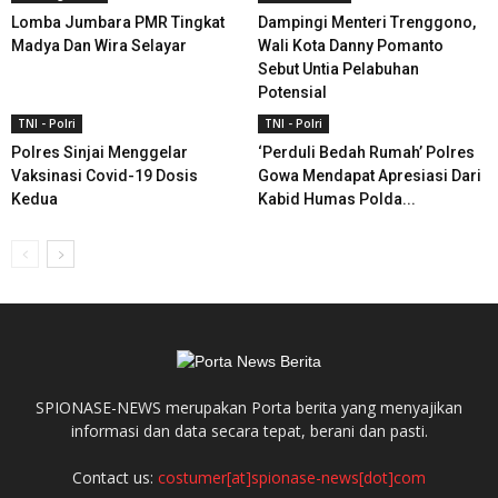
Lomba Jumbara PMR Tingkat
Dampingi Menteri Trenggono,
Madya Dan Wira Selayar
Wali Kota Danny Pomanto
Sebut Untia Pelabuhan
Potensial
TNI - Polri
TNI - Polri
Polres Sinjai Menggelar
‘Perduli Bedah Rumah’ Polres
Vaksinasi Covid-19 Dosis
Gowa Mendapat Apresiasi Dari
Kedua
Kabid Humas Polda...
SPIONASE-NEWS merupakan Porta berita yang menyajikan
informasi dan data secara tepat, berani dan pasti.
Contact us:
costumer[at]spionase-news[dot]com