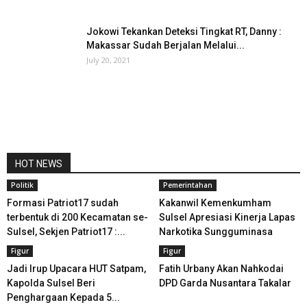
Jokowi Tekankan Deteksi Tingkat RT, Danny :
Makassar Sudah Berjalan Melalui...
July 20, 2021
HOT NEWS
Politik
Pemerintahan
Formasi Patriot17 sudah
Kakanwil Kemenkumham
terbentuk di 200 Kecamatan se-
Sulsel Apresiasi Kinerja Lapas
Sulsel, Sekjen Patriot17 :...
Narkotika Sungguminasa
Figur
Figur
Jadi Irup Upacara HUT Satpam,
Fatih Urbany Akan Nahkodai
Kapolda Sulsel Beri
DPD Garda Nusantara Takalar
Penghargaan Kepada 5...