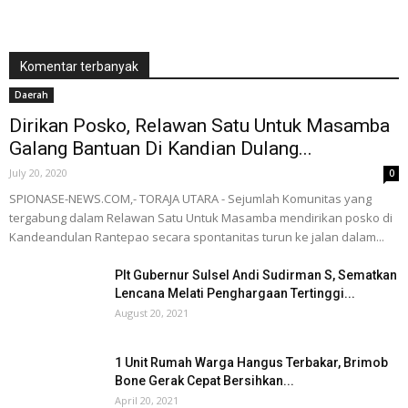
Komentar terbanyak
Daerah
Dirikan Posko, Relawan Satu Untuk Masamba
Galang Bantuan Di Kandian Dulang...
July 20, 2020
0
SPIONASE-NEWS.COM,- TORAJA UTARA - Sejumlah Komunitas yang
tergabung dalam Relawan Satu Untuk Masamba mendirikan posko di
Kandeandulan Rantepao secara spontanitas turun ke jalan dalam...
Plt Gubernur Sulsel Andi Sudirman S, Sematkan
Lencana Melati Penghargaan Tertinggi...
August 20, 2021
1 Unit Rumah Warga Hangus Terbakar, Brimob
Bone Gerak Cepat Bersihkan...
April 20, 2021