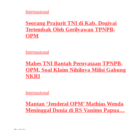
Internasional
Seorang Prajurit TNI di Kab. Dogiyai
Tertembak Oleh Gerilyawan TPNPB-
OPM
Internasional
Mabes TNI Bantah Pernyataan TPNPB-
OPM, Soal Klaim Nihilnya Milisi Gabung
NKRI
Internasional
Mantan ‘Jenderal OPM’ Mathias Wenda
Meninggal Dunia di RS Vanimo Papua…