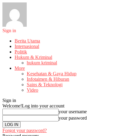
Sign in
Berita Utama
Internasional
Politik
Hukum & Kriminal
hukum kriminal
More
Kesehatan & Gaya Hidup
Infotaimen & Hiburan
Sains & Teknologi
Video
Sign in
Welcome!
Log into your account
your username
your password
Forgot your password?
Password recovery