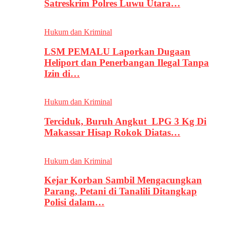
Satreskrim Polres Luwu Utara…
Hukum dan Kriminal
LSM PEMALU Laporkan Dugaan
Heliport dan Penerbangan Ilegal Tanpa
Izin di…
Hukum dan Kriminal
Terciduk, Buruh Angkut LPG 3 Kg Di
Makassar Hisap Rokok Diatas…
Hukum dan Kriminal
Kejar Korban Sambil Mengacungkan
Parang, Petani di Tanalili Ditangkap
Polisi dalam…