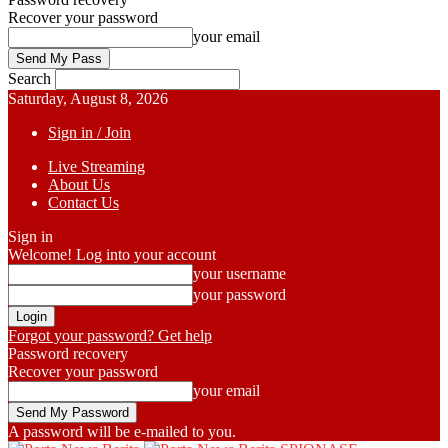
Recover your password
your email
Search
Saturday, August 8, 2026
Sign in / Join
Live Streaming
About Us
Contact Us
Sign in
Welcome! Log into your account
your username
your password
Forgot your password? Get help
Password recovery
Recover your password
your email
A password will be e-mailed to you.