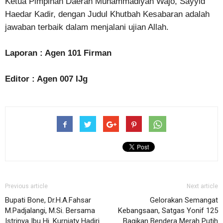
Ketua Pimpinan Daerah Muhammadiyah Wajo, Sayyid
Haedar Kadir, dengan Judul Khutbah Kesabaran adalah
jawaban terbaik dalam menjalani ujian Allah.
Laporan : Agen 101 Firman
Editor : Agen 007 IJg
Previous article
Next article
Bupati Bone, Dr.H.A.Fahsar
Gelorakan Semangat
M.Padjalangi, M.Si. Bersama
Kebangsaan, Satgas Yonif 125
Istrinya Ibu Hj. Kurniaty Hadiri
Bagikan Bendera Merah Putih