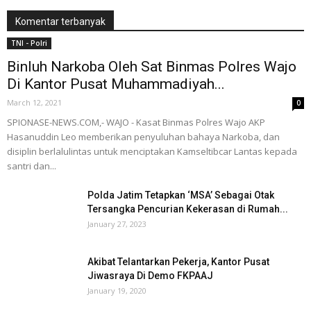
Komentar terbanyak
TNI - Polri
Binluh Narkoba Oleh Sat Binmas Polres Wajo
Di Kantor Pusat Muhammadiyah...
March 12, 2021
0
SPIONASE-NEWS.COM,- WAJO - Kasat Binmas Polres Wajo AKP
Hasanuddin Leo memberikan penyuluhan bahaya Narkoba, dan
disiplin berlalulintas untuk menciptakan Kamseltibcar Lantas kepada
santri dan...
Polda Jatim Tetapkan ‘MSA’ Sebagai Otak
Tersangka Pencurian Kekerasan di Rumah...
January 27, 2023
Akibat Telantarkan Pekerja, Kantor Pusat
Jiwasraya Di Demo FKPAAJ
January 19, 2020