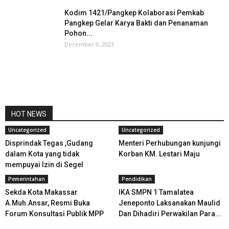
Kodim 1421/Pangkep Kolaborasi Pemkab
Pangkep Gelar Karya Bakti dan Penanaman
Pohon...
December 9, 2023
HOT NEWS
Uncategorized
Uncategorized
Disprindak Tegas ,Gudang
Menteri Perhubungan kunjungi
dalam Kota yang tidak
Korban KM. Lestari Maju
mempuyai Izin di Segel
Pemerintahan
Pendidikan
Sekda Kota Makassar
IKA SMPN 1 Tamalatea
A.Muh.Ansar, Resmi Buka
Jeneponto Laksanakan Maulid
Forum Konsultasi Publik MPP
Dan Dihadiri Perwakilan Para...