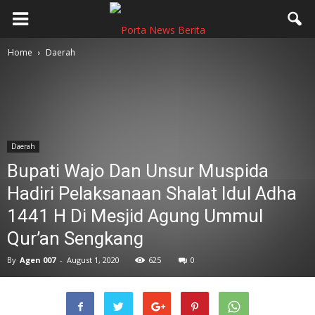
Home
Daerah
Daerah
Bupati Wajo Dan Unsur Muspida
Hadiri Pelaksanaan Shalat Idul Adha
1441 H Di Mesjid Agung Ummul
Qur’an Sengkang
By
Agen 007
-
August 1, 2020
625
0