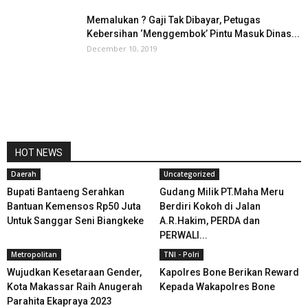
Memalukan ? Gaji Tak Dibayar, Petugas
Kebersihan ‘Menggembok’ Pintu Masuk Dinas...
December 10, 2019
HOT NEWS
Daerah
Uncategorized
Bupati Bantaeng Serahkan
Gudang Milik PT.Maha Meru
Bantuan Kemensos Rp50 Juta
Berdiri Kokoh di Jalan
Untuk Sanggar Seni Biangkeke
A.R.Hakim, PERDA dan
PERWALI...
Metropolitan
TNI - Polri
Wujudkan Kesetaraan Gender,
Kapolres Bone Berikan Reward
Kota Makassar Raih Anugerah
Kepada Wakapolres Bone
Parahita Ekapraya 2023