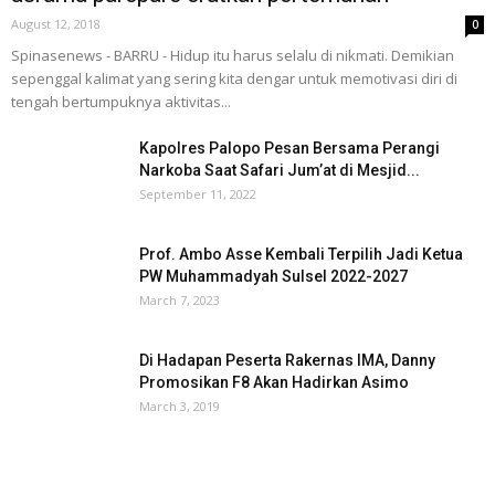
August 12, 2018
0
Spinasenews - BARRU - Hidup itu harus selalu di nikmati. Demikian
sepenggal kalimat yang sering kita dengar untuk memotivasi diri di
tengah bertumpuknya aktivitas...
Kapolres Palopo Pesan Bersama Perangi
Narkoba Saat Safari Jum’at di Mesjid...
September 11, 2022
Prof. Ambo Asse Kembali Terpilih Jadi Ketua
PW Muhammadyah Sulsel 2022-2027
March 7, 2023
Di Hadapan Peserta Rakernas IMA, Danny
Promosikan F8 Akan Hadirkan Asimo
March 3, 2019