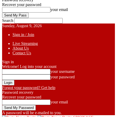
Recover your password
your email
Search
Sunday, August 9, 2026
Sign in / Join
Live Streaming
About Us
Contact Us
Sign in
Welcome! Log into your account
your username
your password
Forgot your password? Get help
Password recovery
Recover your password
your email
A password will be e-mailed to you.