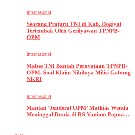
Internasional
Seorang Prajurit TNI di Kab. Dogiyai
Tertembak Oleh Gerilyawan TPNPB-
OPM
Internasional
Mabes TNI Bantah Pernyataan TPNPB-
OPM, Soal Klaim Nihilnya Milisi Gabung
NKRI
Internasional
Mantan ‘Jenderal OPM’ Mathias Wenda
Meninggal Dunia di RS Vanimo Papua…