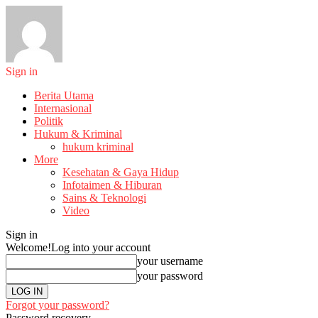
Sign in
Berita Utama
Internasional
Politik
Hukum & Kriminal
hukum kriminal
More
Kesehatan & Gaya Hidup
Infotaimen & Hiburan
Sains & Teknologi
Video
Sign in
Welcome!
Log into your account
your username
your password
Forgot your password?
Password recovery