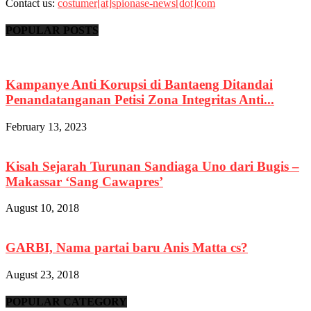
Contact us:
costumer[at]spionase-news[dot]com
POPULAR POSTS
Kampanye Anti Korupsi di Bantaeng Ditandai
Penandatanganan Petisi Zona Integritas Anti...
February 13, 2023
Kisah Sejarah Turunan Sandiaga Uno dari Bugis –
Makassar ‘Sang Cawapres’
August 10, 2018
GARBI, Nama partai baru Anis Matta cs?
August 23, 2018
POPULAR CATEGORY