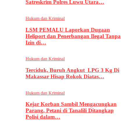
Satreskrim Polres Luwu Utara…
Hukum dan Kriminal
LSM PEMALU Laporkan Dugaan
Heliport dan Penerbangan Ilegal Tanpa
Izin di…
Hukum dan Kriminal
Terciduk, Buruh Angkut LPG 3 Kg Di
Makassar Hisap Rokok Diatas…
Hukum dan Kriminal
Kejar Korban Sambil Mengacungkan
Parang, Petani di Tanalili Ditangkap
Polisi dalam…