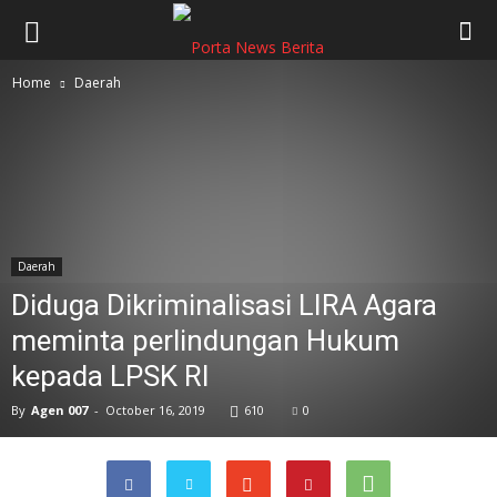
Home
Daerah
Daerah
Diduga Dikriminalisasi LIRA Agara
meminta perlindungan Hukum
kepada LPSK RI
By
Agen 007
-
October 16, 2019
610
0