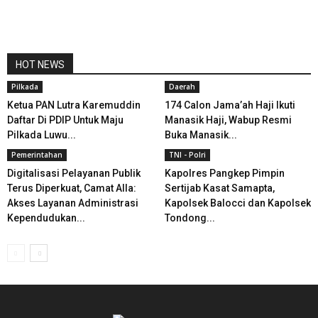
HOT NEWS
Pilkada
Daerah
Ketua PAN Lutra Karemuddin
174 Calon Jama’ah Haji Ikuti
Daftar Di PDIP Untuk Maju
Manasik Haji, Wabup Resmi
Pilkada Luwu...
Buka Manasik...
Pemerintahan
TNI - Polri
Digitalisasi Pelayanan Publik
Kapolres Pangkep Pimpin
Terus Diperkuat, Camat Alla:
Sertijab Kasat Samapta,
Akses Layanan Administrasi
Kapolsek Balocci dan Kapolsek
Kependudukan...
Tondong...