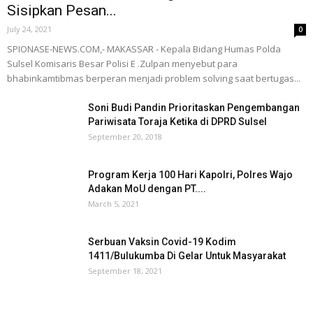
Sisipkan Pesan...
July 24, 2021
0
SPIONASE-NEWS.COM,- MAKASSAR - Kepala Bidang Humas Polda
Sulsel Komisaris Besar Polisi E .Zulpan menyebut para
bhabinkamtibmas berperan menjadi problem solving saat bertugas...
Soni Budi Pandin Prioritaskan Pengembangan
Pariwisata Toraja Ketika di DPRD Sulsel
September 20, 2018
Program Kerja 100 Hari Kapolri, Polres Wajo
Adakan MoU dengan PT....
March 5, 2021
Serbuan Vaksin Covid-19 Kodim
1411/Bulukumba Di Gelar Untuk Masyarakat
September 18, 2021