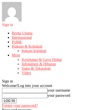
Sign in
Berita Utama
Internasional
Politik
Hukum & Kriminal
hukum kriminal
More
Kesehatan & Gaya Hidup
Infotaimen & Hiburan
Sains & Teknologi
Video
Sign in
Welcome!
Log into your account
your username
your password
Forgot your password?
Password recovery