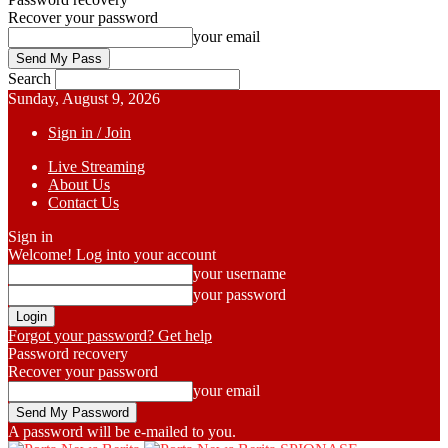
Recover your password
your email
Search
Sunday, August 9, 2026
Sign in / Join
Live Streaming
About Us
Contact Us
Sign in
Welcome! Log into your account
your username
your password
Forgot your password? Get help
Password recovery
Recover your password
your email
A password will be e-mailed to you.