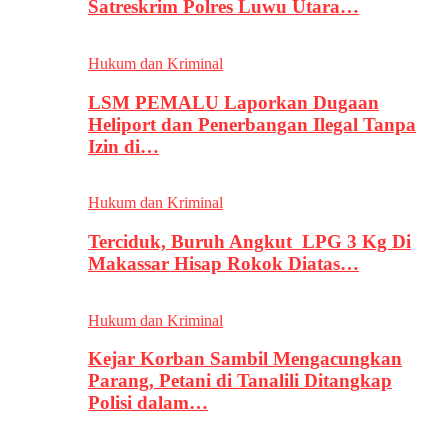
Satreskrim Polres Luwu Utara…
Hukum dan Kriminal
LSM PEMALU Laporkan Dugaan
Heliport dan Penerbangan Ilegal Tanpa
Izin di…
Hukum dan Kriminal
Terciduk, Buruh Angkut LPG 3 Kg Di
Makassar Hisap Rokok Diatas…
Hukum dan Kriminal
Kejar Korban Sambil Mengacungkan
Parang, Petani di Tanalili Ditangkap
Polisi dalam…