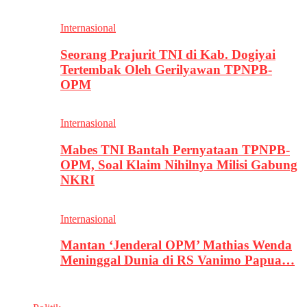
Internasional
Seorang Prajurit TNI di Kab. Dogiyai
Tertembak Oleh Gerilyawan TPNPB-
OPM
Internasional
Mabes TNI Bantah Pernyataan TPNPB-
OPM, Soal Klaim Nihilnya Milisi Gabung
NKRI
Internasional
Mantan ‘Jenderal OPM’ Mathias Wenda
Meninggal Dunia di RS Vanimo Papua…