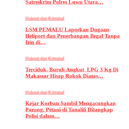
Satreskrim Polres Luwu Utara…
Hukum dan Kriminal
LSM PEMALU Laporkan Dugaan
Heliport dan Penerbangan Ilegal Tanpa
Izin di…
Hukum dan Kriminal
Terciduk, Buruh Angkut LPG 3 Kg Di
Makassar Hisap Rokok Diatas…
Hukum dan Kriminal
Kejar Korban Sambil Mengacungkan
Parang, Petani di Tanalili Ditangkap
Polisi dalam…