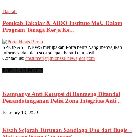
Daerah
Pemkab Takalar & AIDO Institute MoU Dalam
Program Tenaga Kerja Ke...
SPIONASE-NEWS merupakan Porta berita yang menyajikan
informasi dan data secara tepat, berani dan pasti.
Contact us:
costumer[at]spionase-news[dot]com
POPULAR POSTS
Kampanye Anti Korupsi di Bantaeng Ditandai
Penandatanganan Petisi Zona Integritas Anti...
February 13, 2023
Kisah Sejarah Turunan Sandiaga Uno dari Bugis –
Makassar ‘Sang Cawapres’