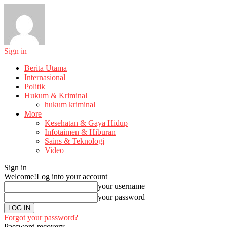
Sign in
Berita Utama
Internasional
Politik
Hukum & Kriminal
hukum kriminal
More
Kesehatan & Gaya Hidup
Infotaimen & Hiburan
Sains & Teknologi
Video
Sign in
Welcome!
Log into your account
your username
your password
Forgot your password?
Password recovery