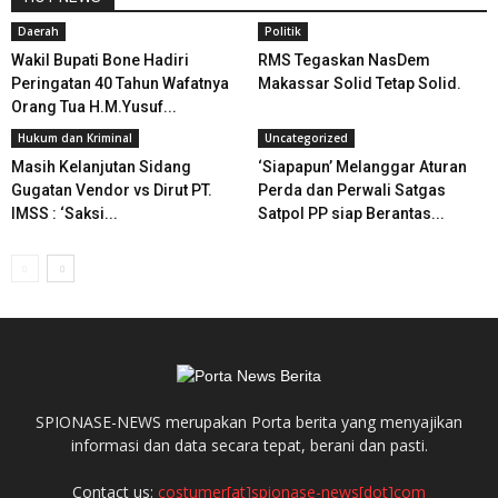
Daerah
Politik
Wakil Bupati Bone Hadiri
RMS Tegaskan NasDem
Peringatan 40 Tahun Wafatnya
Makassar Solid Tetap Solid.
Orang Tua H.M.Yusuf...
Hukum dan Kriminal
Uncategorized
Masih Kelanjutan Sidang
‘Siapapun’ Melanggar Aturan
Gugatan Vendor vs Dirut PT.
Perda dan Perwali Satgas
IMSS : ‘Saksi...
Satpol PP siap Berantas...
SPIONASE-NEWS merupakan Porta berita yang menyajikan
informasi dan data secara tepat, berani dan pasti.
Contact us:
costumer[at]spionase-news[dot]com