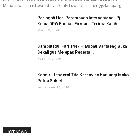
Mahasiswa Islam Luwu Utara, GenPi Luwu Utara menggelar ajang...
Peringati Hari Perempuan Internasional, Pj
Ketua DPW Fadliah Firman: ‘Terima Kasih...
March 9, 2024
Sambut Idul Fitri 1447 H, Bupati Bantaeng Buka
Sekaligus Melepas Peserta...
March 21, 2026
Kapolri Jenderal Tito Karnavian Kunjungi Mako
Polda Sulsel
September 12, 2018
HOT NEWS