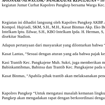
SPIONASE-NEWS.COM,- PANGKAJENE KEPULAUAN –
Ber
kegiatan Jumat Curhat Kapolres Pangkep bersama Warga Kec.
Kegiatan ini dihadiri langsung oleh Kapolres Pangkep AKBP. 
Kompol. Hajriadi, SKM, S.H., M.H., Kasat Binmas Akp. Eko Budi
Intelkam Iptu. Edwar, S.H., KBO Intelkam Ipda. H. Herman, S
disekitar Stadion.
Adapun pertanyaan dari masyarakat yang dilontarkan bahwa “
Kasat Lantas, “Sesuai dengan aturan yang ada bahwa pajak ken
Kasi Trantib Kec. Pangkajene Muh. Sukri, juga memberikan 
Babinkamtibmas, Babinsa dan Trantib Kec. Pangkajene pada s
Kasat Binmas, “Apabila pihak trantib akan melaksanakan pene
Kapolres Pangkep “Untuk mengatasi masalah kemanan lingkung
Pangkep akan mengadakan rapat dengan berkoordinasi dengan