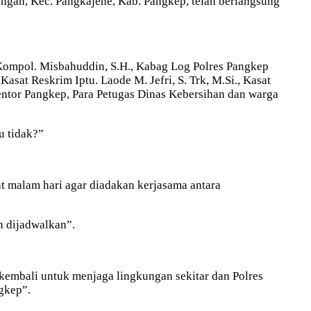
ngan, Kec. Pangkajene, Kab. Pangkep, telah berlangsung
s Kompol. Misbahuddin, S.H., Kabag Log Polres Pangkep
asat Reskrim Iptu. Laode M. Jefri, S. Trk, M.Si., Kasat
Bentor Pangkep, Para Petugas Dinas Kebersihan dan warga
u tidak?”
 malam hari agar diadakan kerjasama antara
n dijadwalkan”.
kembali untuk menjaga lingkungan sekitar dan Polres
gkep”.