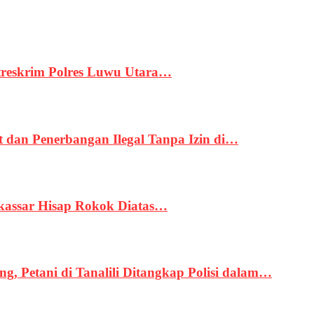
treskrim Polres Luwu Utara…
an Penerbangan Ilegal Tanpa Izin di…
kassar Hisap Rokok Diatas…
, Petani di Tanalili Ditangkap Polisi dalam…