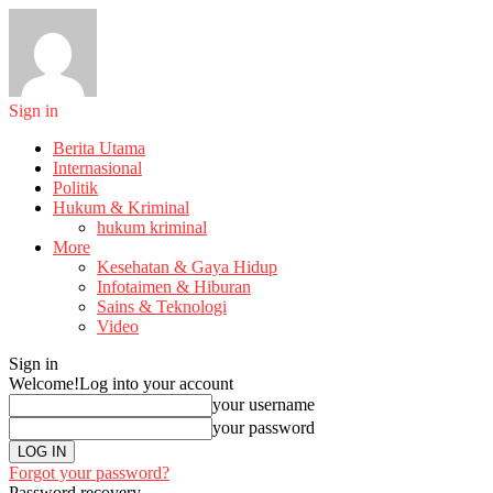
Sign in
Berita Utama
Internasional
Politik
Hukum & Kriminal
hukum kriminal
More
Kesehatan & Gaya Hidup
Infotaimen & Hiburan
Sains & Teknologi
Video
Sign in
Welcome!
Log into your account
your username
your password
Forgot your password?
Password recovery