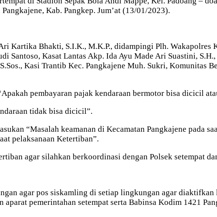
tempat di Stadion Sepak Bola Andi Mappe, Kel. Padoang – doa
 Pangkajene, Kab. Pangkep. Jum’at (13/01/2023).
Ari Kartika Bhakti, S.I.K., M.K.P., didampingi Plh. Wakapolre
 Santoso, Kasat Lantas Akp. Ida Ayu Made Ari Suastini, S.H., K
, S.Sos., Kasi Trantib Kec. Pangkajene Muh. Sukri, Komunitas 
Apakah pembayaran pajak kendaraan bermotor bisa dicicil ata
daraan tidak bisa dicicil”.
masukan “Masalah keamanan di Kecamatan Pangkajene pada saat
aat pelaksanaan Ketertiban”.
rtiban agar silahkan berkoordinasi dengan Polsek setempat da
an agar pos siskamling di setiap lingkungan agar diaktifkan 
 aparat pemerintahan setempat serta Babinsa Kodim 1421 Pan