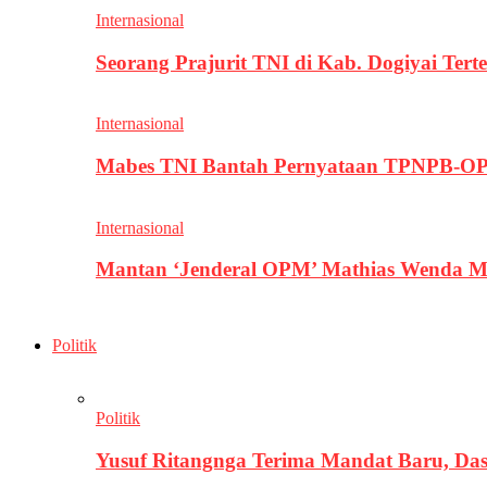
Internasional
Seorang Prajurit TNI di Kab. Dogiyai T
Internasional
Mabes TNI Bantah Pernyataan TPNPB-OPM
Internasional
Mantan ‘Jenderal OPM’ Mathias Wenda M
Politik
Politik
Yusuf Ritangnga Terima Mandat Baru, D