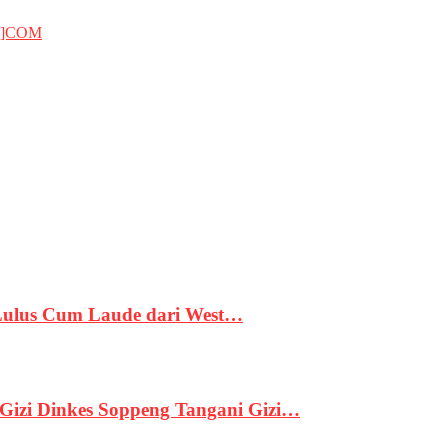
T]COM
 Lulus Cum Laude dari West…
izi Dinkes Soppeng Tangani Gizi…