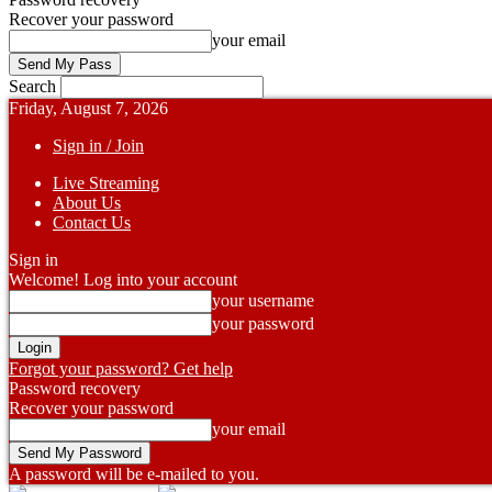
Recover your password
your email
Search
Friday, August 7, 2026
Sign in / Join
Live Streaming
About Us
Contact Us
Sign in
Welcome! Log into your account
your username
your password
Forgot your password? Get help
Password recovery
Recover your password
your email
A password will be e-mailed to you.