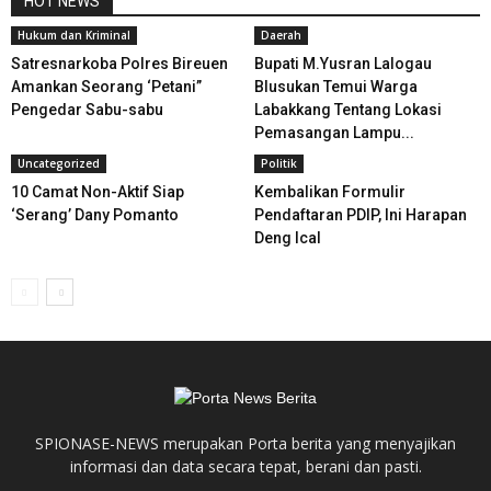
HOT NEWS
Hukum dan Kriminal
Daerah
Satresnarkoba Polres Bireuen
Bupati M.Yusran Lalogau
Amankan Seorang ‘Petani”
Blusukan Temui Warga
Pengedar Sabu-sabu
Labakkang Tentang Lokasi
Pemasangan Lampu...
Uncategorized
Politik
10 Camat Non-Aktif Siap
Kembalikan Formulir
‘Serang’ Dany Pomanto
Pendaftaran PDIP, Ini Harapan
Deng Ical
SPIONASE-NEWS merupakan Porta berita yang menyajikan
informasi dan data secara tepat, berani dan pasti.