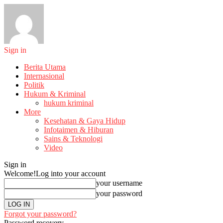
Sign in
Berita Utama
Internasional
Politik
Hukum & Kriminal
hukum kriminal
More
Kesehatan & Gaya Hidup
Infotaimen & Hiburan
Sains & Teknologi
Video
Sign in
Welcome!
Log into your account
your username
your password
Forgot your password?
Password recovery