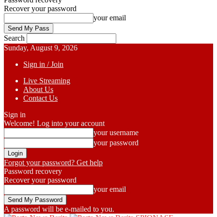
Recover your password
your email
Search
Sunday, August 9, 2026
Sign in / Join
Live Streaming
About Us
Contact Us
Sign in
Welcome! Log into your account
your username
your password
Forgot your password? Get help
Password recovery
Recover your password
your email
A password will be e-mailed to you.