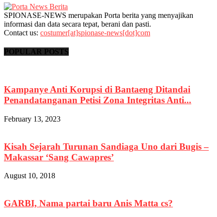
SPIONASE-NEWS merupakan Porta berita yang menyajikan
informasi dan data secara tepat, berani dan pasti.
Contact us:
costumer[at]spionase-news[dot]com
POPULAR POSTS
Kampanye Anti Korupsi di Bantaeng Ditandai
Penandatanganan Petisi Zona Integritas Anti...
February 13, 2023
Kisah Sejarah Turunan Sandiaga Uno dari Bugis –
Makassar ‘Sang Cawapres’
August 10, 2018
GARBI, Nama partai baru Anis Matta cs?