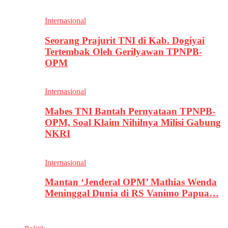
Internasional
Seorang Prajurit TNI di Kab. Dogiyai
Tertembak Oleh Gerilyawan TPNPB-
OPM
Internasional
Mabes TNI Bantah Pernyataan TPNPB-
OPM, Soal Klaim Nihilnya Milisi Gabung
NKRI
Internasional
Mantan ‘Jenderal OPM’ Mathias Wenda
Meninggal Dunia di RS Vanimo Papua…