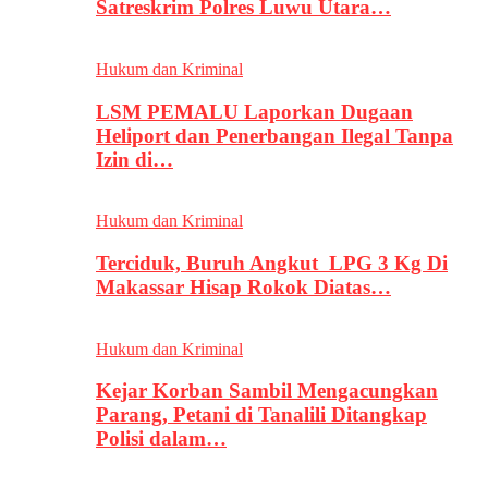
Satreskrim Polres Luwu Utara…
Hukum dan Kriminal
LSM PEMALU Laporkan Dugaan
Heliport dan Penerbangan Ilegal Tanpa
Izin di…
Hukum dan Kriminal
Terciduk, Buruh Angkut LPG 3 Kg Di
Makassar Hisap Rokok Diatas…
Hukum dan Kriminal
Kejar Korban Sambil Mengacungkan
Parang, Petani di Tanalili Ditangkap
Polisi dalam…