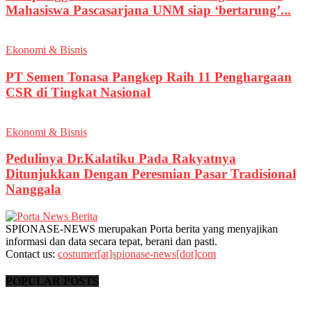
Mahasiswa Pascasarjana UNM siap ‘bertarung’...
Ekonomi & Bisnis
PT Semen Tonasa Pangkep Raih 11 Penghargaan
CSR di Tingkat Nasional
Ekonomi & Bisnis
Pedulinya Dr.Kalatiku Pada Rakyatnya
Ditunjukkan Dengan Peresmian Pasar Tradisional
Nanggala
SPIONASE-NEWS merupakan Porta berita yang menyajikan
informasi dan data secara tepat, berani dan pasti.
Contact us:
costumer[at]spionase-news[dot]com
POPULAR POSTS