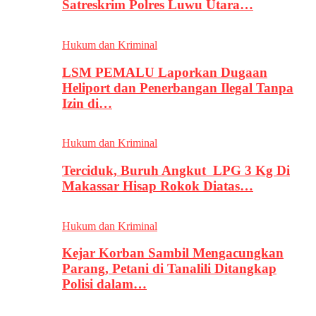
Satreskrim Polres Luwu Utara…
Hukum dan Kriminal
LSM PEMALU Laporkan Dugaan
Heliport dan Penerbangan Ilegal Tanpa
Izin di…
Hukum dan Kriminal
Terciduk, Buruh Angkut LPG 3 Kg Di
Makassar Hisap Rokok Diatas…
Hukum dan Kriminal
Kejar Korban Sambil Mengacungkan
Parang, Petani di Tanalili Ditangkap
Polisi dalam…