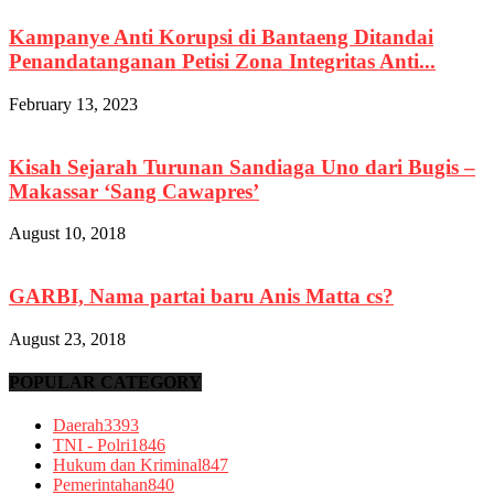
Kampanye Anti Korupsi di Bantaeng Ditandai
Penandatanganan Petisi Zona Integritas Anti...
February 13, 2023
Kisah Sejarah Turunan Sandiaga Uno dari Bugis –
Makassar ‘Sang Cawapres’
August 10, 2018
GARBI, Nama partai baru Anis Matta cs?
August 23, 2018
POPULAR CATEGORY
Daerah
3393
TNI - Polri
1846
Hukum dan Kriminal
847
Pemerintahan
840