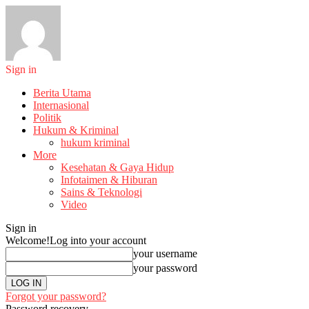
Sign in
Berita Utama
Internasional
Politik
Hukum & Kriminal
hukum kriminal
More
Kesehatan & Gaya Hidup
Infotaimen & Hiburan
Sains & Teknologi
Video
Sign in
Welcome!
Log into your account
your username
your password
Forgot your password?
Password recovery