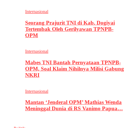
Internasional
Seorang Prajurit TNI di Kab. Dogiyai
Tertembak Oleh Gerilyawan TPNPB-
OPM
Internasional
Mabes TNI Bantah Pernyataan TPNPB-
OPM, Soal Klaim Nihilnya Milisi Gabung
NKRI
Internasional
Mantan ‘Jenderal OPM’ Mathias Wenda
Meninggal Dunia di RS Vanimo Papua…