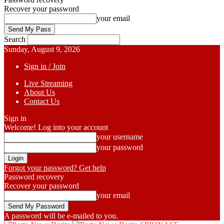
Recover your password
your email
Search
Sunday, August 9, 2026
Sign in / Join
Live Streaming
About Us
Contact Us
Sign in
Welcome! Log into your account
your username
your password
Forgot your password? Get help
Password recovery
Recover your password
your email
A password will be e-mailed to you.