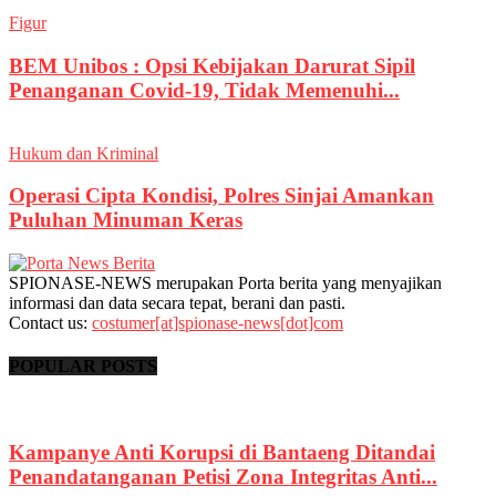
Figur
BEM Unibos : Opsi Kebijakan Darurat Sipil
Penanganan Covid-19, Tidak Memenuhi...
Hukum dan Kriminal
Operasi Cipta Kondisi, Polres Sinjai Amankan
Puluhan Minuman Keras
SPIONASE-NEWS merupakan Porta berita yang menyajikan
informasi dan data secara tepat, berani dan pasti.
Contact us:
costumer[at]spionase-news[dot]com
POPULAR POSTS
Kampanye Anti Korupsi di Bantaeng Ditandai
Penandatanganan Petisi Zona Integritas Anti...