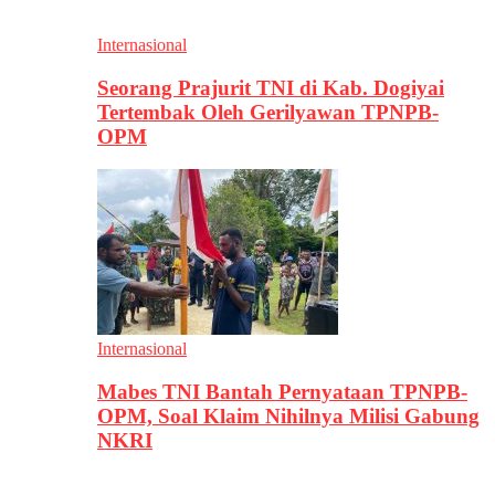
Internasional
Seorang Prajurit TNI di Kab. Dogiyai
Tertembak Oleh Gerilyawan TPNPB-
OPM
Internasional
Mabes TNI Bantah Pernyataan TPNPB-
OPM, Soal Klaim Nihilnya Milisi Gabung
NKRI