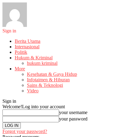
Sign in
Berita Utama
Internasional
Politik
Hukum & Kriminal
hukum kriminal
More
Kesehatan & Gaya Hidup
Infotaimen & Hiburan
Sains & Teknologi
Video
Sign in
Welcome!
Log into your account
your username
your password
Forgot your password?
Password recovery