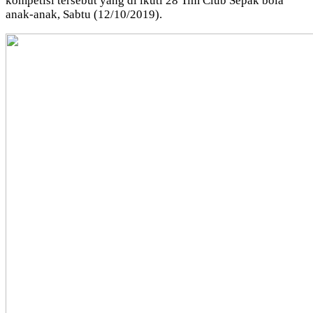
kompetisi tersebut yang di ikuti 28 Tim Club Sepak bola
anak-anak, Sabtu (12/10/2019).