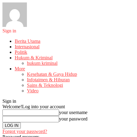
Sign in
Berita Utama
Internasional
Politik
Hukum & Kriminal
hukum kriminal
More
Kesehatan & Gaya Hidup
Infotaimen & Hiburan
Sains & Teknologi
Video
Sign in
Welcome!
Log into your account
your username
your password
Forgot your password?
Password recovery