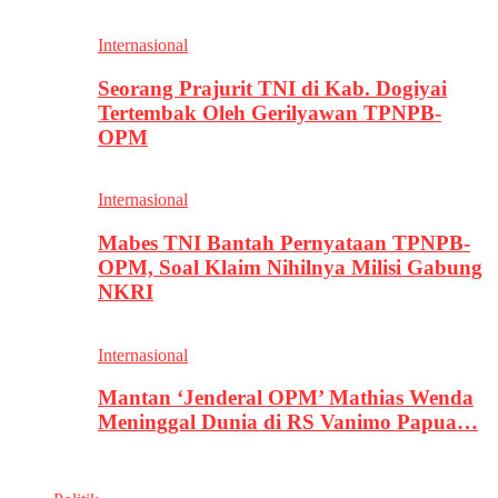
Internasional
Seorang Prajurit TNI di Kab. Dogiyai
Tertembak Oleh Gerilyawan TPNPB-
OPM
Internasional
Mabes TNI Bantah Pernyataan TPNPB-
OPM, Soal Klaim Nihilnya Milisi Gabung
NKRI
Internasional
Mantan ‘Jenderal OPM’ Mathias Wenda
Meninggal Dunia di RS Vanimo Papua…