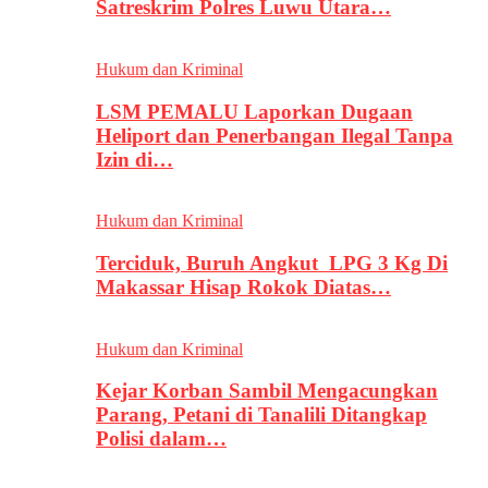
Satreskrim Polres Luwu Utara…
Hukum dan Kriminal
LSM PEMALU Laporkan Dugaan
Heliport dan Penerbangan Ilegal Tanpa
Izin di…
Hukum dan Kriminal
Terciduk, Buruh Angkut LPG 3 Kg Di
Makassar Hisap Rokok Diatas…
Hukum dan Kriminal
Kejar Korban Sambil Mengacungkan
Parang, Petani di Tanalili Ditangkap
Polisi dalam…