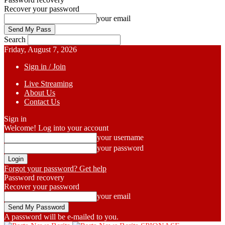
Recover your password
your email
Search
Friday, August 7, 2026
Sign in / Join
Live Streaming
About Us
Contact Us
Sign in
Welcome! Log into your account
your username
your password
Forgot your password? Get help
Password recovery
Recover your password
your email
A password will be e-mailed to you.