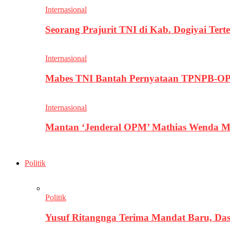
Internasional
Seorang Prajurit TNI di Kab. Dogiyai T
Internasional
Mabes TNI Bantah Pernyataan TPNPB-OPM
Internasional
Mantan ‘Jenderal OPM’ Mathias Wenda M
Politik
Politik
Yusuf Ritangnga Terima Mandat Baru, D