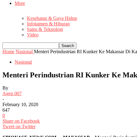
More
Kesehatan & Gaya Hidup
Infotaimen & Hiburan
Sains & Teknologi
Video
Home
Nasional
Menteri Perindustrian RI Kunker Ke Makassar Di K
Nasional
Menteri Perindustrian RI Kunker Ke Mak
By
Agen 007
-
February 10, 2020
647
0
Share on Facebook
Tweet on Twitter