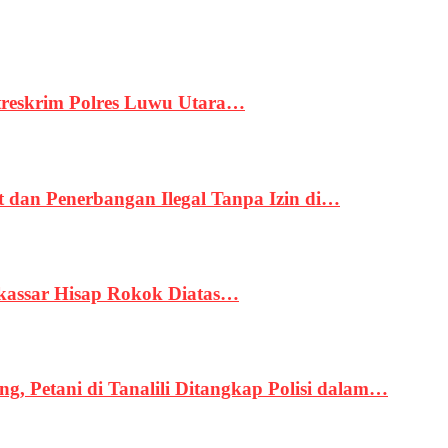
treskrim Polres Luwu Utara…
an Penerbangan Ilegal Tanpa Izin di…
kassar Hisap Rokok Diatas…
, Petani di Tanalili Ditangkap Polisi dalam…