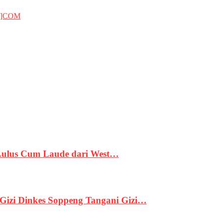
T]COM
 Lulus Cum Laude dari West…
izi Dinkes Soppeng Tangani Gizi…