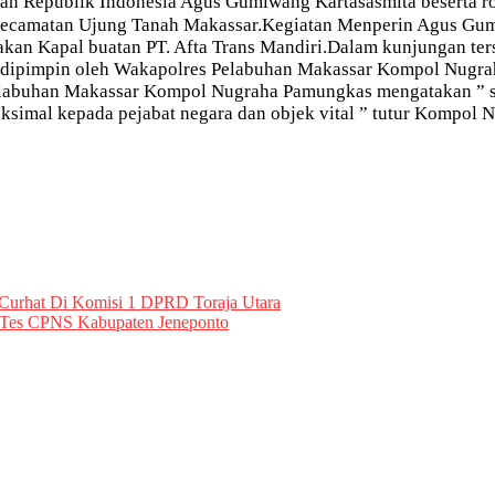
ian Republik Indonesia Agus Gumiwang Kartasasmita beserta ro
kecamatan Ujung Tanah Makassar.Kegiatan Menperin Agus Gu
kan Kapal buatan PT. Afta Trans Mandiri.Dalam kunjungan t
i dipimpin oleh Wakapolres Pelabuhan Makassar Kompol Nugr
labuhan Makassar Kompol Nugraha Pamungkas mengatakan ” su
mal kepada pejabat negara dan objek vital ” tutur Kompol N
urhat Di Komisi 1 DPRD Toraja Utara
 Tes CPNS Kabupaten Jeneponto