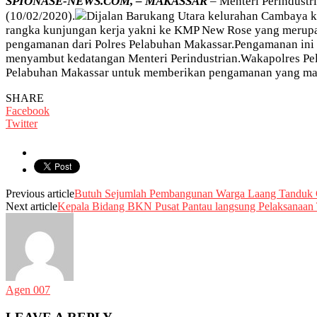
SPIONASE-NEWS.COM, – MAKASSAR
– Menteri Perindustr
(10/02/2020).
Dijalan Barukang Utara kelurahan Cambaya 
rangka kunjungan kerja yakni ke KMP New Rose yang merupa
pengamanan dari Polres Pelabuhan Makassar.Pengamanan in
menyambut kedatangan Menteri Perindustrian.Wakapolres Pe
Pelabuhan Makassar untuk memberikan pengamanan yang maksi
SHARE
Facebook
Twitter
Previous article
Butuh Sejumlah Pembangunan Warga Laang Tanduk C
Next article
Kepala Bidang BKN Pusat Pantau langsung Pelaksanaan
Agen 007