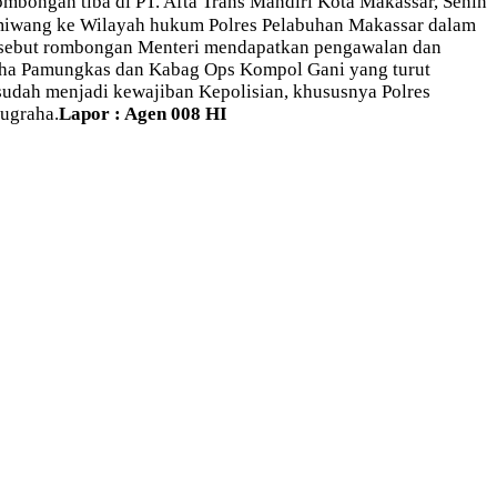
mbongan tiba di PT. Afta Trans Mandiri Kota Makassar, Senin
miwang ke Wilayah hukum Polres Pelabuhan Makassar dalam
ersebut rombongan Menteri mendapatkan pengawalan dan
aha Pamungkas dan Kabag Ops Kompol Gani yang turut
dah menjadi kewajiban Kepolisian, khususnya Polres
ugraha.
Lapor : Agen 008 HI