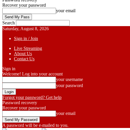
Recover your password
your email
Search
Saturday, August 8, 2026
Sign in / Join
Live Streaming
About Us
Contact Us
Sign in
Welcome! Log into your account
your username
your password
Forgot your password? Get help
Password recovery
Recover your password
your email
A password will be e-mailed to you.