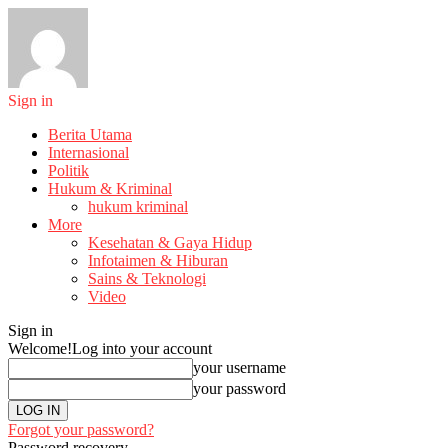
Sign in
Berita Utama
Internasional
Politik
Hukum & Kriminal
hukum kriminal
More
Kesehatan & Gaya Hidup
Infotaimen & Hiburan
Sains & Teknologi
Video
Sign in
Welcome!
Log into your account
your username
your password
Forgot your password?
Password recovery