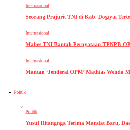
Internasional
Seorang Prajurit TNI di Kab. Dogiyai T
Internasional
Mabes TNI Bantah Pernyataan TPNPB-OPM
Internasional
Mantan ‘Jenderal OPM’ Mathias Wenda M
Politik
Politik
Yusuf Ritangnga Terima Mandat Baru, D