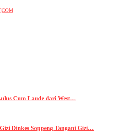
T]COM
 Lulus Cum Laude dari West…
izi Dinkes Soppeng Tangani Gizi…