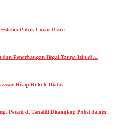
treskrim Polres Luwu Utara…
an Penerbangan Ilegal Tanpa Izin di…
kassar Hisap Rokok Diatas…
, Petani di Tanalili Ditangkap Polisi dalam…