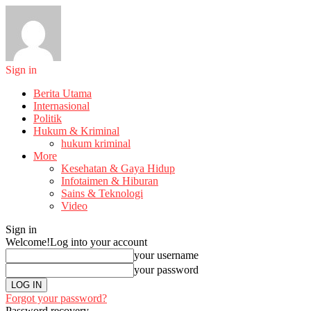
Sign in
Berita Utama
Internasional
Politik
Hukum & Kriminal
hukum kriminal
More
Kesehatan & Gaya Hidup
Infotaimen & Hiburan
Sains & Teknologi
Video
Sign in
Welcome!
Log into your account
your username
your password
Forgot your password?
Password recovery