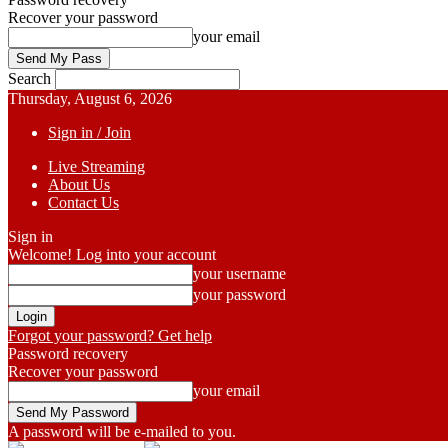
Recover your password
your email
Search
Thursday, August 6, 2026
Sign in / Join
Live Streaming
About Us
Contact Us
Sign in
Welcome! Log into your account
your username
your password
Forgot your password? Get help
Password recovery
Recover your password
your email
A password will be e-mailed to you.