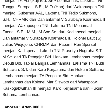
menjadi TA Pengkaji Bid. SKA Lemhannas, Laksma TNI
Tunggul Suropati, S.E., M.Tr.(Han) dari Wakapuspen TNI
menjadi Gubernur AAL, Laksma TNI Tedjo Sukmono,
S.H., CHRMP. dari Danlantamal V Surabaya Koarmada II
menjadi Wakapuspen TNI, Laksma TNI Mohamad
Zaenal, S.E., M.M., M.Soc.Sc. dari Kadispenal menjadi
Danlantamal V Surabaya Koarmada II, Kolonel Laut (S)
Julius Widjojono, CHRMP. dari Paban I Ren Spersal
menjadi Kadispenal, Laksda TNI Prasetya Nugraha S.T.,
M.Sc. dari TA Pengajar Bid. Hankam Lemhannas menjadi
Deputi Bid. Taplai Bangsa Lemhannas, Laksma TNI Budi
Setiawan, S.T. dari Karo Kerjasama dan Hukum Settama
Lemhannas menjadi TA Pengajar Bid. Hankam
Lemhannas dan Kolonel Mar Siswoto dari Waaspotwil
Kaskogabwilhan III menjadi Karo Kerjasama dan Hukum
Settama Lemhannas.
Laporan : Agen 008 HI