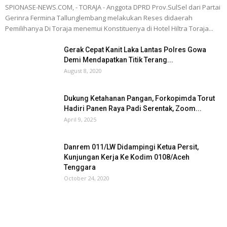
SPIONASE-NEWS.COM, - TORAJA - Anggota DPRD Prov.SulSel dari Partai
Gerinra Fermina Tallunglembang melakukan Reses didaerah
Pemilihanya Di Toraja menemui Konstituenya di Hotel Hiltra Toraja...
Gerak Cepat Kanit Laka Lantas Polres Gowa
Demi Mendapatkan Titik Terang...
August 8, 2020
Dukung Ketahanan Pangan, Forkopimda Torut
Hadiri Panen Raya Padi Serentak, Zoom...
April 9, 2025
Danrem 011/LW Didampingi Ketua Persit,
Kunjungan Kerja Ke Kodim 0108/Aceh
Tenggara
October 24, 2020