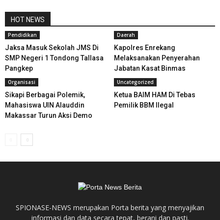
HOT NEWS
Pendidikan
Daerah
Jaksa Masuk Sekolah JMS Di
Kapolres Enrekang
SMP Negeri 1 Tondong Tallasa
Melaksanakan Penyerahan
Pangkep
Jabatan Kasat Binmas
Organisasi
Uncategorized
Sikapi Berbagai Polemik,
Ketua BAIM HAM Di Tebas
Mahasiswa UIN Alauddin
Pemilik BBM Ilegal
Makassar Turun Aksi Demo
SPIONASE-NEWS merupakan Porta berita yang menyajikan
informasi dan data secara tepat, berani dan pasti.