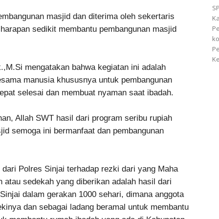
S
embangunan masjid dan diterima oleh sekertaris
Ka
P
an harapan sedikit membantu pembangunan masjid
ko
P
Ke
k.,M.Si mengatakan bahwa kegiatan ini adalah
 sesama manusia khususnya untuk pembangunan
cepat selesai dan membuat nyaman saat ibadah.
uhan, Allah SWT hasil dari program seribu rupiah
sjid semoga ini bermanfaat dan pembangunan
dari Polres Sinjai terhadap rezki dari yang Maha
n atau sedekah yang diberikan adalah hasil dari
 Sinjai dalam gerakan 1000 sehari, dimana anggota
ejekinya dan sebagai ladang beramal untuk membantu