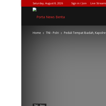
Saturday, August 8, 2026
Sign in / Join
Live Stream
SPIONASE-
Home
TNI - Polri
Peduli Tempat Ibadah, Kapolres
NEWS[DOT]COM
TNI - Polri