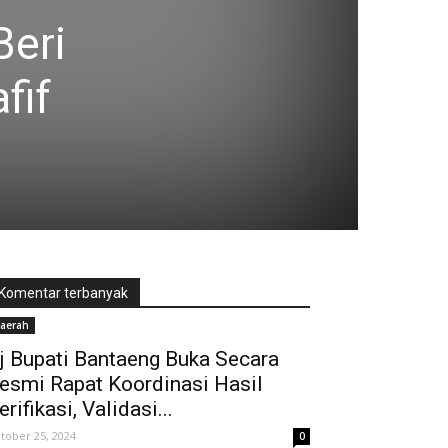
Beri
fif
Komentar terbanyak
aerah
j Bupati Bantaeng Buka Secara
esmi Rapat Koordinasi Hasil
erifikasi, Validasi...
tober 25, 2024
0