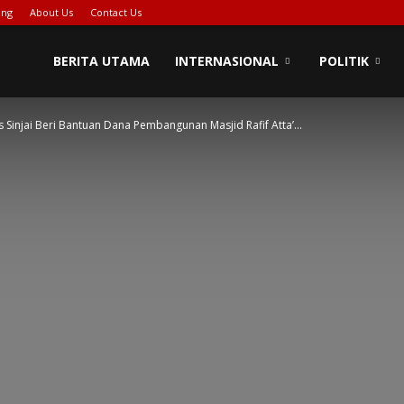
ing
About Us
Contact Us
BERITA UTAMA
INTERNASIONAL
POLITIK
 Sinjai Beri Bantuan Dana Pembangunan Masjid Rafif Atta’...