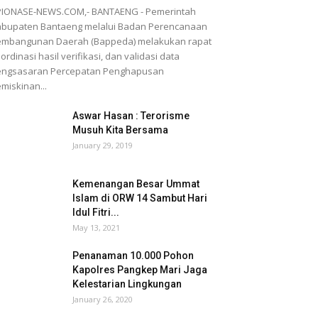
PIONASE-NEWS.COM,- BANTAENG - Pemerintah
bupaten Bantaeng melalui Badan Perencanaan
embangunan Daerah (Bappeda) melakukan rapat
ordinasi hasil verifikasi, dan validasi data
engsasaran Percepatan Penghapusan
miskinan...
Aswar Hasan : Terorisme
Musuh Kita Bersama
January 29, 2019
Kemenangan Besar Ummat
Islam di ORW 14 Sambut Hari
Idul Fitri...
May 13, 2021
Penanaman 10.000 Pohon
Kapolres Pangkep Mari Jaga
Kelestarian Lingkungan
January 26, 2020