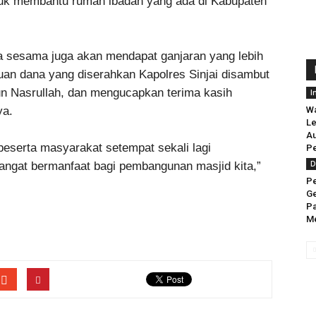
uk membantu rumah ibadah yang ada di Kabupaten
a sesama juga akan mendapat ganjaran yang lebih
tuan dana yang diserahkan Kapolres Sinjai disambut
wun Nasrullah, dan mengucapkan terima kasih
I
ya.
Wa
Le
Au
beserta masyarakat setempat sekali lagi
Pe
D
angat bermanfaat bagi pembangunan masjid kita,”
Pe
Ge
Pa
Me