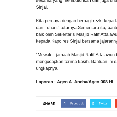
sesama yang membutuhkan dan juga unt
Sinjai.
Kita percaya dengan berbagi rezki kepad
dari Tuhan,” tuturnya.Sementara itu, ban
baik oleh Sekertaris Masjid Rafif Atta’a
kepada Kapolres Sinjai bersama jajarann
“Mewakili jamaah Masjid Rafif Atta’awun 
mengucapkan terima kasih. Bantuan ini s
ungkapnya.
Laporan : Agen A. Ancha/Agen 008 HI
SHARE
Facebook
Twitter