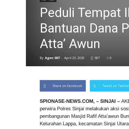
Peduli Tempat I
Bantuan Dana P
Atta’ Awun
By
Agen 007
-
April 23, 2020
587
0
Share on Facebook
Tweet on Twitter
SPIONASE-NEWS.COM, – SINJAI –
AKB
perwira Polres Sinjai melakukan aksi sos
pembangunan Masjid Rafif Atta’awun Bum
Kelurahan Lappa, kecamatan Sinjai Utara,