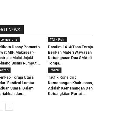
HOT NEWS
nternasional
TNI - Polri
likota Danny Pomanto
Dandim 1414/Tana Toraja
wat MIF, Makassar-
Berikan Materi Wawasan
stralia Mulai Jajaki
Kebangsaan Dua SMA di
luang Bisnis Rumput...
Toraja...
aerah
Politik
mkab Toraja Utara
Taufik Ronaldo :
lar ‘Festival Lomba
Kemenangan Khairunnas,
duan Suara’ Dalam
Adalah Kemenangan Dan
riahkan dan...
Kebangkitan Partai...