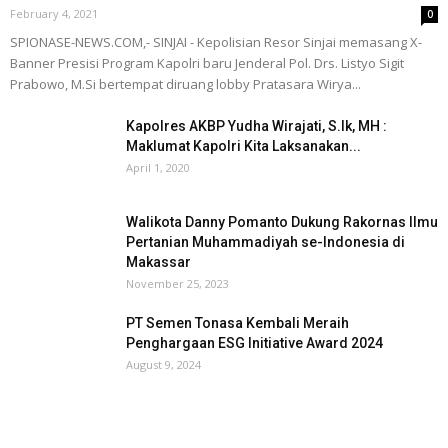
February 4, 2021
0
SPIONASE-NEWS.COM,- SINJAI - Kepolisian Resor Sinjai memasang X-
Banner Presisi Program Kapolri baru Jenderal Pol. Drs. Listyo Sigit
Prabowo, M.Si bertempat diruang lobby Pratasara Wirya...
Kapolres AKBP Yudha Wirajati, S.Ik, MH :
Maklumat Kapolri Kita Laksanakan...
April 1, 2020
Walikota Danny Pomanto Dukung Rakornas Ilmu
Pertanian Muhammadiyah se-Indonesia di
Makassar
November 25, 2023
PT Semen Tonasa Kembali Meraih
Penghargaan ESG Initiative Award 2024
August 9, 2024