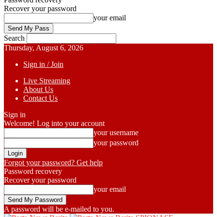
Recover your password
your email
Search
Thursday, August 6, 2026
Sign in / Join
Live Streaming
About Us
Contact Us
Sign in
Welcome! Log into your account
your username
your password
Forgot your password? Get help
Password recovery
Recover your password
your email
A password will be e-mailed to you.