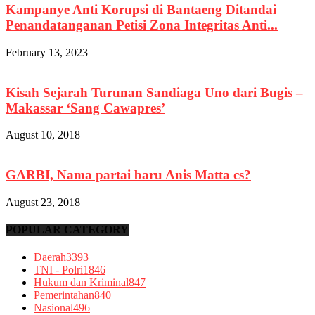
Kampanye Anti Korupsi di Bantaeng Ditandai
Penandatanganan Petisi Zona Integritas Anti...
February 13, 2023
Kisah Sejarah Turunan Sandiaga Uno dari Bugis –
Makassar ‘Sang Cawapres’
August 10, 2018
GARBI, Nama partai baru Anis Matta cs?
August 23, 2018
POPULAR CATEGORY
Daerah
3393
TNI - Polri
1846
Hukum dan Kriminal
847
Pemerintahan
840
Nasional
496