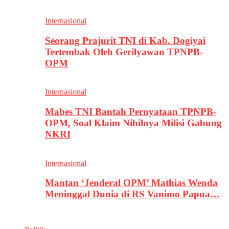
Internasional
Seorang Prajurit TNI di Kab. Dogiyai
Tertembak Oleh Gerilyawan TPNPB-
OPM
Internasional
Mabes TNI Bantah Pernyataan TPNPB-
OPM, Soal Klaim Nihilnya Milisi Gabung
NKRI
Internasional
Mantan ‘Jenderal OPM’ Mathias Wenda
Meninggal Dunia di RS Vanimo Papua…