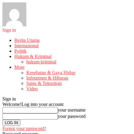
Sign in
Berita Utama
Internasional
Politik
Hukum & Kriminal
hukum kriminal
More
Kesehatan & Gaya Hidup
Infotaimen & Hiburan
Sains & Teknologi
Video
Sign in
Welcome!
Log into your account
your username
your password
Forgot your password?
Password recovery