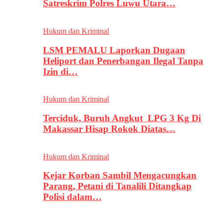
Satreskrim Polres Luwu Utara…
Hukum dan Kriminal
LSM PEMALU Laporkan Dugaan
Heliport dan Penerbangan Ilegal Tanpa
Izin di…
Hukum dan Kriminal
Terciduk, Buruh Angkut LPG 3 Kg Di
Makassar Hisap Rokok Diatas…
Hukum dan Kriminal
Kejar Korban Sambil Mengacungkan
Parang, Petani di Tanalili Ditangkap
Polisi dalam…