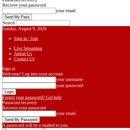
Recover your password
your email
Search
Sunday, August 9, 2026
Sign in / Join
Live Streaming
About Us
Contact Us
Sign in
Welcome! Log into your account
your username
your password
Forgot your password? Get help
Password recovery
Recover your password
your email
A password will be e-mailed to you.