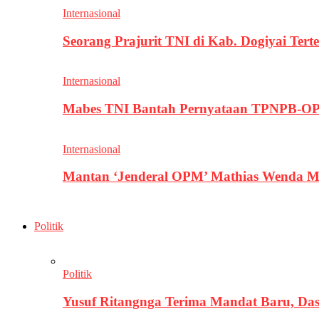
Internasional
Seorang Prajurit TNI di Kab. Dogiyai T
Internasional
Mabes TNI Bantah Pernyataan TPNPB-OPM
Internasional
Mantan ‘Jenderal OPM’ Mathias Wenda M
Politik
Politik
Yusuf Ritangnga Terima Mandat Baru, D