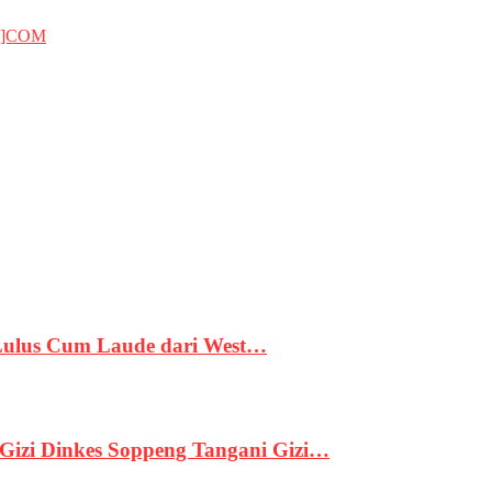
T]COM
 Lulus Cum Laude dari West…
izi Dinkes Soppeng Tangani Gizi…