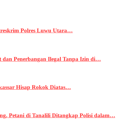
treskrim Polres Luwu Utara…
an Penerbangan Ilegal Tanpa Izin di…
kassar Hisap Rokok Diatas…
, Petani di Tanalili Ditangkap Polisi dalam…