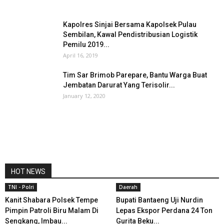
Kapolres Sinjai Bersama Kapolsek Pulau
Sembilan, Kawal Pendistribusian Logistik
Pemilu 2019...
April 16, 2019
Tim Sar Brimob Parepare, Bantu Warga Buat
Jembatan Darurat Yang Terisolir...
January 12, 2020
HOT NEWS
TNI - Polri
Daerah
Kanit Shabara Polsek Tempe
Bupati Bantaeng Uji Nurdin
Pimpin Patroli Biru Malam Di
Lepas Ekspor Perdana 24 Ton
Sengkang, Imbau...
Gurita Beku...