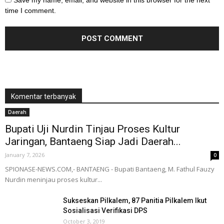
Save my name, email, and website in this browser for the next
time I comment.
Komentar terbanyak
Daerah
Bupati Uji Nurdin Tinjau Proses Kultur
Jaringan, Bantaeng Siap Jadi Daerah...
January 7, 2026
0
SPIONASE-NEWS.COM,- BANTAENG - Bupati Bantaeng, M. Fathul Fauzy
Nurdin meninjau proses kultur...
Sukseskan Pilkalem, 87 Panitia Pilkalem Ikut
Sosialisasi Verifikasi DPS
October 3, 2019