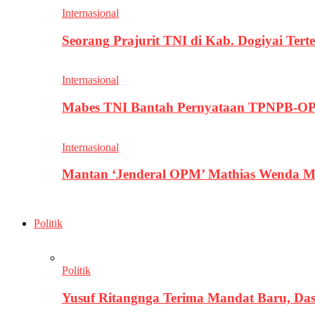
Internasional
Seorang Prajurit TNI di Kab. Dogiyai T
Internasional
Mabes TNI Bantah Pernyataan TPNPB-OPM
Internasional
Mantan ‘Jenderal OPM’ Mathias Wenda M
Politik
Politik
Yusuf Ritangnga Terima Mandat Baru, D