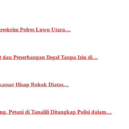
treskrim Polres Luwu Utara…
an Penerbangan Ilegal Tanpa Izin di…
kassar Hisap Rokok Diatas…
, Petani di Tanalili Ditangkap Polisi dalam…