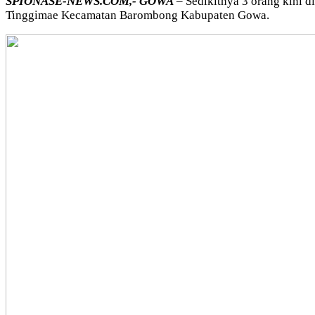
SPIONASE-NEWS.COM,- GOWA
– Sedikitnya 3 orang kini 
Tinggimae Kecamatan Barombong Kabupaten Gowa.