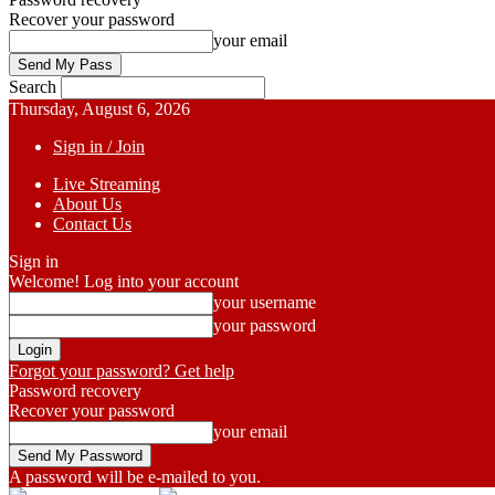
Recover your password
your email
Search
Thursday, August 6, 2026
Sign in / Join
Live Streaming
About Us
Contact Us
Sign in
Welcome! Log into your account
your username
your password
Forgot your password? Get help
Password recovery
Recover your password
your email
A password will be e-mailed to you.