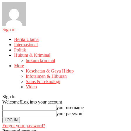
Sign in
Berita Utama
Internasional
Politik
Hukum & Kriminal
hukum kriminal
More
Kesehatan & Gaya Hidup
Infotaimen & Hiburan
Sains & Teknologi
Video
Sign in
Welcome!
Log into your account
your username
your password
Forgot your password?
Password recovery