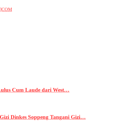
T]COM
 Lulus Cum Laude dari West…
izi Dinkes Soppeng Tangani Gizi…