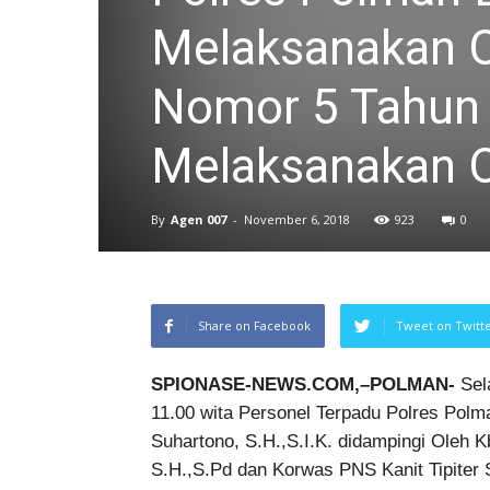
Melaksanakan O
Nomor 5 Tahun 
Melaksanakan O
By
Agen 007
-
November 6, 2018
923
0
Share on Facebook
Tweet on Twitt
SPIONASE-NEWS.COM,–POLMAN-
Sela
11.00 wita Personel Terpadu Polres Polm
Suhartono, S.H.,S.I.K. didampingi Oleh 
S.H.,S.Pd dan Korwas PNS Kanit Tipiter 