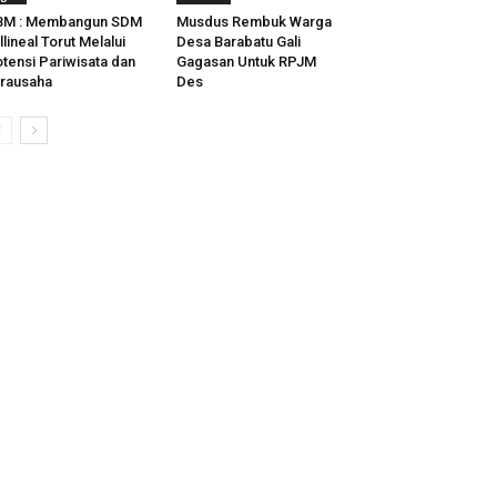
BM : Membangun SDM
Musdus Rembuk Warga
llineal Torut Melalui
Desa Barabatu Gali
tensi Pariwisata dan
Gagasan Untuk RPJM
rausaha
Des