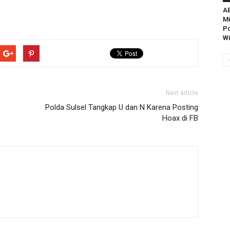
A
Mi
Po
Wi
Next article
Polda Sulsel Tangkap U dan N Karena Posting
Hoax di FB