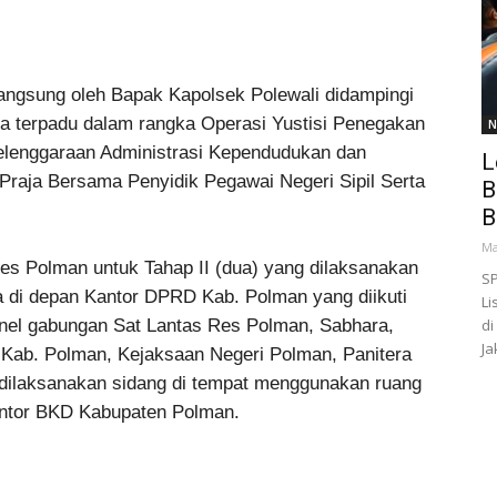
langsung oleh Bapak Kapolsek Polewali didampingi
 terpadu dalam rangka Operasi Yustisi Penegakan
N
elenggaraan Administrasi Kependudukan dan
L
 Praja Bersama Penyidik Pegawai Negeri Sipil Serta
B
B
Ma
es Polman untuk Tahap II (dua) yang dilaksanakan
SP
a di depan Kantor DPRD Kab. Polman yang diikuti
Li
onel gabungan Sat Lantas Res Polman, Sabhara,
di
Ja
 Kab. Polman, Kejaksaan Negeri Polman, Panitera
dilaksanakan sidang di tempat menggunakan ruang
ntor BKD Kabupaten Polman.