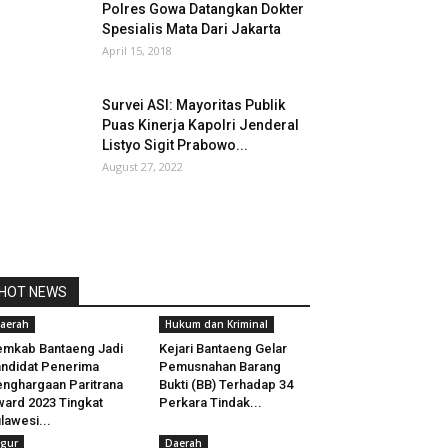
Polres Gowa Datangkan Dokter
Spesialis Mata Dari Jakarta
April 15, 2018
Survei ASI: Mayoritas Publik
Puas Kinerja Kapolri Jenderal
Listyo Sigit Prabowo...
August 27, 2022
HOT NEWS
aerah
Hukum dan Kriminal
mkab Bantaeng Jadi
Kejari Bantaeng Gelar
ndidat Penerima
Pemusnahan Barang
nghargaan Paritrana
Bukti (BB) Terhadap 34
ard 2023 Tingkat
Perkara Tindak...
lawesi...
igur
Daerah