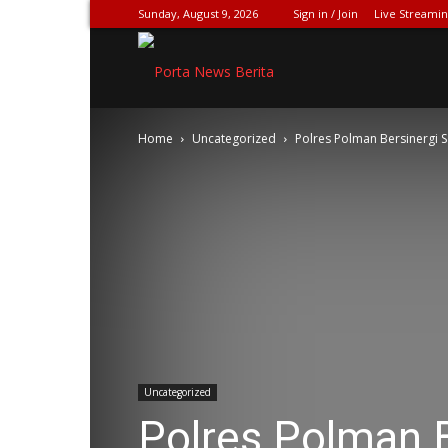
Sunday, August 9, 2026
Sign in / Join
Live Streami
SPIONASE-
Home
Uncategorized
Polres Polman Bersinergi 
NEWS[DOT]COM
Uncategorized
Polres Polman B