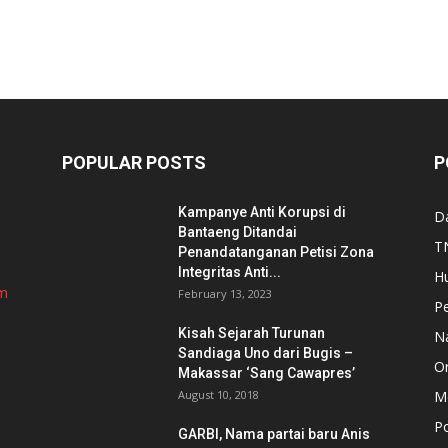
POPULAR POSTS
P
Kampanye Anti Korupsi di
D
Bantaeng Ditandai
TN
Penandatanganan Petisi Zona
Integritas Anti...
H
om
February 13, 2023
P
Kisah Sejarah Turunan
N
Sandiaga Uno dari Bugis –
Or
Makassar ‘Sang Cawapres’
August 10, 2018
Me
Po
GARBI, Nama partai baru Anis