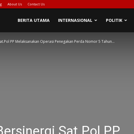
ng
About Us
Contact Us
BERITA UTAMA
INTERNASIONAL
POLITIK
Sat.Pol PP Melaksanakan Operasi Penegakan Perda Nomor 5 Tahun...
ersinergi Sat.Pol PP