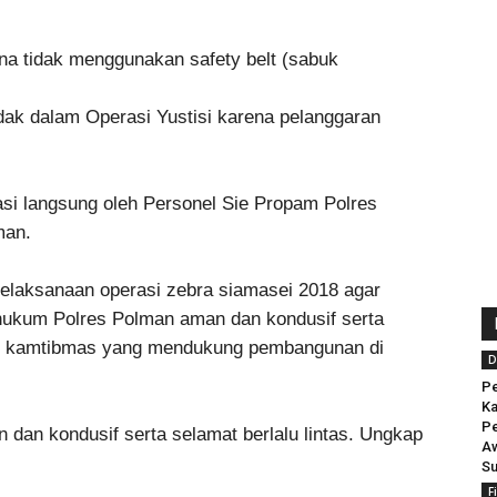
rena tidak menggunakan safety belt (sabuk
dak dalam Operasi Yustisi karena pelanggaran
si langsung oleh Personel Sie Propam Polres
man.
i pelaksanaan operasi zebra siamasei 2018 agar
hukum Polres Polman aman dan kondusif serta
itas kamtibmas yang mendukung pembangunan di
D
Pe
Ka
Pe
an kondusif serta selamat berlalu lintas. Ungkap
Aw
Su
F