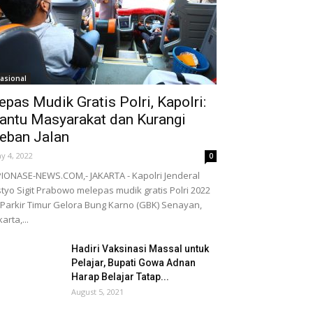
asional
epas Mudik Gratis Polri, Kapolri:
antu Masyarakat dan Kurangi
eban Jalan
y 4, 2022
0
IONASE-NEWS.COM,- JAKARTA - Kapolri Jenderal
styo Sigit Prabowo melepas mudik gratis Polri 2022
 Parkir Timur Gelora Bung Karno (GBK) Senayan,
karta,...
Hadiri Vaksinasi Massal untuk
Pelajar, Bupati Gowa Adnan
Harap Belajar Tatap...
August 5, 2021