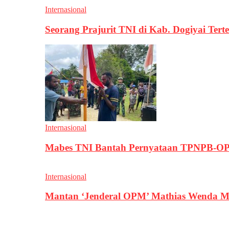
Internasional
Seorang Prajurit TNI di Kab. Dogiyai T
Internasional
Mabes TNI Bantah Pernyataan TPNPB-OPM
Internasional
Mantan ‘Jenderal OPM’ Mathias Wenda M