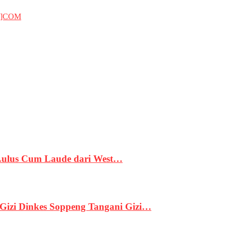
T]COM
 Lulus Cum Laude dari West…
izi Dinkes Soppeng Tangani Gizi…