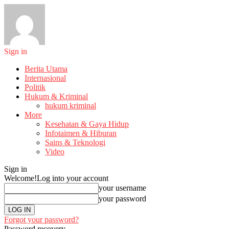
Sign in
Berita Utama
Internasional
Politik
Hukum & Kriminal
hukum kriminal
More
Kesehatan & Gaya Hidup
Infotaimen & Hiburan
Sains & Teknologi
Video
Sign in
Welcome!
Log into your account
your username
your password
Forgot your password?
Password recovery