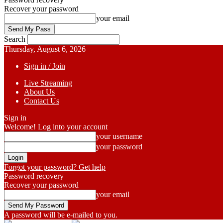
Recover your password
your email
Search
Thursday, August 6, 2026
Sign in / Join
Live Streaming
About Us
Contact Us
Sign in
Welcome! Log into your account
your username
your password
Forgot your password? Get help
Password recovery
Recover your password
your email
A password will be e-mailed to you.