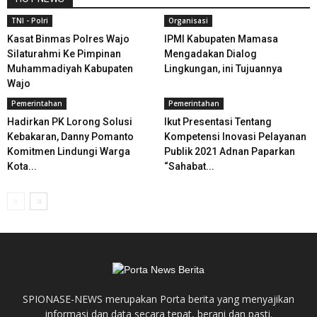
TNI - Polri
Organisasi
Kasat Binmas Polres Wajo
IPMI Kabupaten Mamasa
Silaturahmi Ke Pimpinan
Mengadakan Dialog
Muhammadiyah Kabupaten
Lingkungan, ini Tujuannya
Wajo
Pemerintahan
Pemerintahan
Hadirkan PK Lorong Solusi
Ikut Presentasi Tentang
Kebakaran, Danny Pomanto
Kompetensi Inovasi Pelayanan
Komitmen Lindungi Warga
Publik 2021 Adnan Paparkan
Kota...
“Sahabat...
SPIONASE-NEWS merupakan Porta berita yang menyajikan
informasi dan data secara tepat, berani dan pasti.