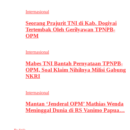
Internasional
Seorang Prajurit TNI di Kab. Dogiyai
Tertembak Oleh Gerilyawan TPNPB-
OPM
Internasional
Mabes TNI Bantah Pernyataan TPNPB-
OPM, Soal Klaim Nihilnya Milisi Gabung
NKRI
Internasional
Mantan ‘Jenderal OPM’ Mathias Wenda
Meninggal Dunia di RS Vanimo Papua…