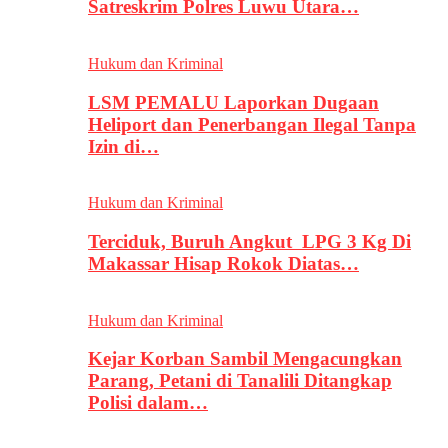
Satreskrim Polres Luwu Utara…
Hukum dan Kriminal
LSM PEMALU Laporkan Dugaan
Heliport dan Penerbangan Ilegal Tanpa
Izin di…
Hukum dan Kriminal
Terciduk, Buruh Angkut LPG 3 Kg Di
Makassar Hisap Rokok Diatas…
Hukum dan Kriminal
Kejar Korban Sambil Mengacungkan
Parang, Petani di Tanalili Ditangkap
Polisi dalam…