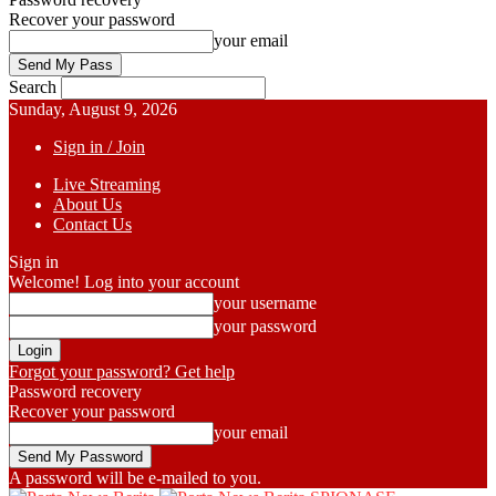
Recover your password
your email
Search
Sunday, August 9, 2026
Sign in / Join
Live Streaming
About Us
Contact Us
Sign in
Welcome! Log into your account
your username
your password
Forgot your password? Get help
Password recovery
Recover your password
your email
A password will be e-mailed to you.