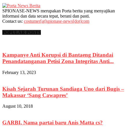
SPIONASE-NEWS merupakan Porta berita yang menyajikan
informasi dan data secara tepat, berani dan pasti.
Contact us:
costumer[at]spionase-news[dot]com
POPULAR POSTS
Kampanye Anti Korupsi di Bantaeng Ditandai
Penandatanganan Petisi Zona Integritas Anti...
February 13, 2023
Kisah Sejarah Turunan Sandiaga Uno dari Bugis –
Makassar ‘Sang Cawapres’
August 10, 2018
GARBI, Nama partai baru Anis Matta cs?