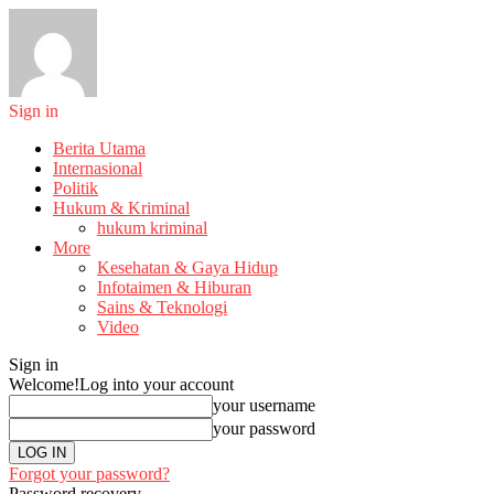
Sign in
Berita Utama
Internasional
Politik
Hukum & Kriminal
hukum kriminal
More
Kesehatan & Gaya Hidup
Infotaimen & Hiburan
Sains & Teknologi
Video
Sign in
Welcome!
Log into your account
your username
your password
Forgot your password?
Password recovery