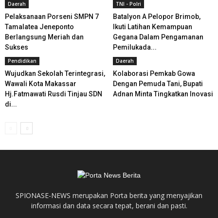
Daerah
TNI - Polri
Pelaksanaan Porseni SMPN 7
Batalyon A Pelopor Brimob,
Tamalatea Jeneponto
Ikuti Latihan Kemampuan
Berlangsung Meriah dan
Gegana Dalam Pengamanan
Sukses
Pemilukada...
Pendidikan
Daerah
Wujudkan Sekolah Terintegrasi,
Kolaborasi Pemkab Gowa
Wawali Kota Makassar
Dengan Pemuda Tani, Bupati
Hj.Fatmawati Rusdi Tinjau SDN
Adnan Minta Tingkatkan Inovasi
di...
SPIONASE-NEWS merupakan Porta berita yang menyajikan
informasi dan data secara tepat, berani dan pasti.