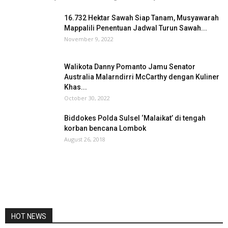
16.732 Hektar Sawah Siap Tanam, Musyawarah
Mappalili Penentuan Jadwal Turun Sawah...
November 9, 2022
Walikota Danny Pomanto Jamu Senator
Australia Malarndirri McCarthy dengan Kuliner
Khas...
October 30, 2022
Biddokes Polda Sulsel ‘Malaikat’ di tengah
korban bencana Lombok
August 26, 2018
HOT NEWS