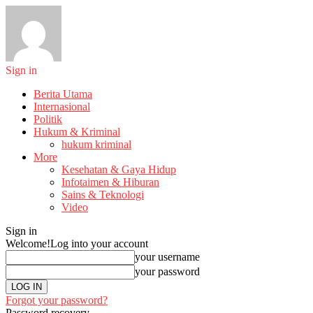
Sign in
Berita Utama
Internasional
Politik
Hukum & Kriminal
hukum kriminal
More
Kesehatan & Gaya Hidup
Infotaimen & Hiburan
Sains & Teknologi
Video
Sign in
Welcome!
Log into your account
your username
your password
Forgot your password?
Password recovery