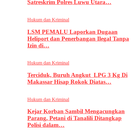
Satreskrim Polres Luwu Utara…
Hukum dan Kriminal
LSM PEMALU Laporkan Dugaan
Heliport dan Penerbangan Ilegal Tanpa
Izin di…
Hukum dan Kriminal
Terciduk, Buruh Angkut LPG 3 Kg Di
Makassar Hisap Rokok Diatas…
Hukum dan Kriminal
Kejar Korban Sambil Mengacungkan
Parang, Petani di Tanalili Ditangkap
Polisi dalam…