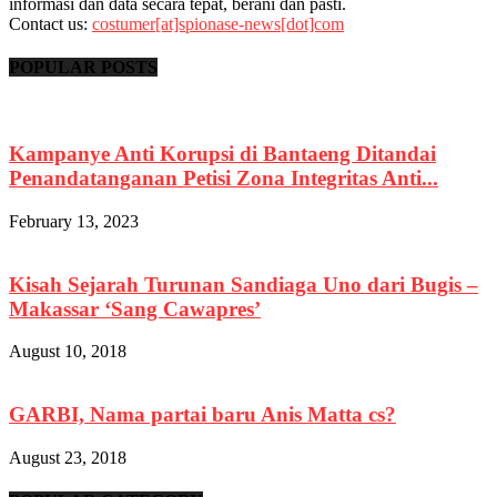
informasi dan data secara tepat, berani dan pasti.
Contact us:
costumer[at]spionase-news[dot]com
POPULAR POSTS
Kampanye Anti Korupsi di Bantaeng Ditandai
Penandatanganan Petisi Zona Integritas Anti...
February 13, 2023
Kisah Sejarah Turunan Sandiaga Uno dari Bugis –
Makassar ‘Sang Cawapres’
August 10, 2018
GARBI, Nama partai baru Anis Matta cs?
August 23, 2018