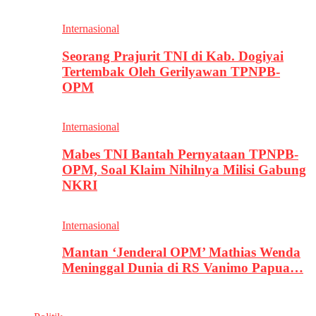
Internasional
Seorang Prajurit TNI di Kab. Dogiyai
Tertembak Oleh Gerilyawan TPNPB-
OPM
Internasional
Mabes TNI Bantah Pernyataan TPNPB-
OPM, Soal Klaim Nihilnya Milisi Gabung
NKRI
Internasional
Mantan ‘Jenderal OPM’ Mathias Wenda
Meninggal Dunia di RS Vanimo Papua…