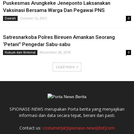
Puskesmas Arungkeke Jeneponto Laksanakan
Vaksinasi Bersama Warga Dan Pegawai PNS
October 12, 2021
Daerah
0
Satresnarkoba Polres Bireuen Amankan Seorang
‘Petani” Pengedar Sabu-sabu
November 28, 2018
Hukum dan Kriminal
0
Load more
SPIONASE-NEWS merupakan Porta berita yang menyajikan
informasi dan data secara tepat, berani dan pasti.
Contact us:
costumer[at]spionase-news[dot]com