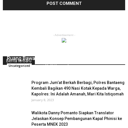
- Advertisement -
Ruang Bawah Tanah Polda Metro Jaya Terbakar
Berita terbaru
August 20, 2019
0
Uncategorized
Program Jum’at Berkah Berbagi, Polres Bantaeng
Kembali Bagikan 490 Nasi Kotak Kepada Warga,
Kapolres: Ini Adalah Amanah, Mari Kita Istiqomah
January 8, 2023
Walikota Danny Pomanto Siapkan Translator
Jelaskan Konsep Pembangunan Kapal Phinisi ke
Peserta MNEK 2023