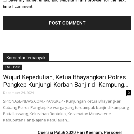
Save my name, email, and website in this browser for the next
time I comment.
Komentar terbanyak
TNI - Polri
Wujud Kepedulian, Ketua Bhayangkari Polres
Pangkep Kunjungi Korban Banjir di Kampung...
December 24, 2024
0
SPIONASE-NEWS.COM,- PANGKEP - Kunjungan Ketua Bhayangkari
Cabang Polres Pangkep ke warga yang terdampak banjir di kampung
Pattallassang, Kelurahan Bontokio, Kecamatan Minasatene
Kabupaten Pangkajene Kepulauan....
Operasi Patuh 2020 Hari Keenam, Personel