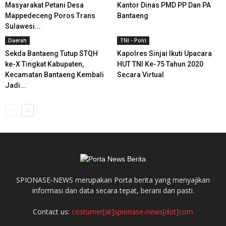
Masyarakat Petani Desa
Kantor Dinas PMD PP Dan PA
Mappedeceng Poros Trans
Bantaeng
Sulawesi...
Daerah
TNI - Polri
Sekda Bantaeng Tutup STQH
Kapolres Sinjai Ikuti Upacara
ke-X Tingkat Kabupaten,
HUT TNI Ke-75 Tahun 2020
Kecamatan Bantaeng Kembali
Secara Virtual
Jadi...
SPIONASE-NEWS merupakan Porta berita yang menyajikan
informasi dan data secara tepat, berani dan pasti.
Contact us:
costumer[at]spionase-news[dot]com