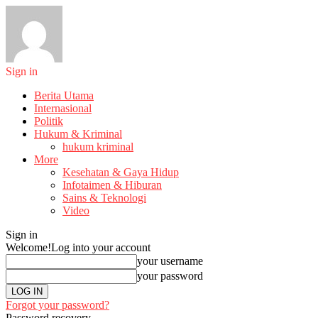
Sign in
Berita Utama
Internasional
Politik
Hukum & Kriminal
hukum kriminal
More
Kesehatan & Gaya Hidup
Infotaimen & Hiburan
Sains & Teknologi
Video
Sign in
Welcome!
Log into your account
your username
your password
Forgot your password?
Password recovery