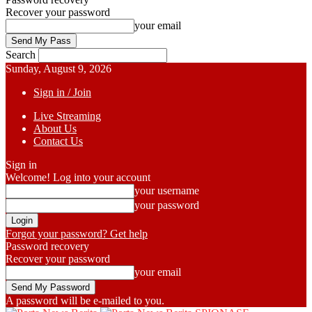
Recover your password
your email
Search
Sunday, August 9, 2026
Sign in / Join
Live Streaming
About Us
Contact Us
Sign in
Welcome! Log into your account
your username
your password
Forgot your password? Get help
Password recovery
Recover your password
your email
A password will be e-mailed to you.