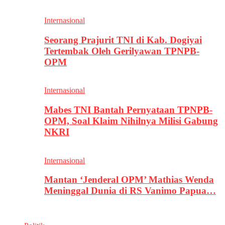
Internasional
Seorang Prajurit TNI di Kab. Dogiyai
Tertembak Oleh Gerilyawan TPNPB-
OPM
Internasional
Mabes TNI Bantah Pernyataan TPNPB-
OPM, Soal Klaim Nihilnya Milisi Gabung
NKRI
Internasional
Mantan ‘Jenderal OPM’ Mathias Wenda
Meninggal Dunia di RS Vanimo Papua…