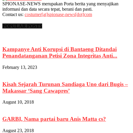
SPIONASE-NEWS merupakan Porta berita yang menyajikan
informasi dan data secara tepat, berani dan pasti.
Contact us:
costumer[at]spionase-news[dot]com
POPULAR POSTS
Kampanye Anti Korupsi di Bantaeng Ditandai
Penandatanganan Petisi Zona Integritas Anti...
February 13, 2023
Kisah Sejarah Turunan Sandiaga Uno dari Bugis –
Makassar ‘Sang Cawapres’
August 10, 2018
GARBI, Nama partai baru Anis Matta cs?
August 23, 2018