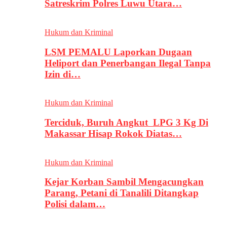
Satreskrim Polres Luwu Utara…
Hukum dan Kriminal
LSM PEMALU Laporkan Dugaan
Heliport dan Penerbangan Ilegal Tanpa
Izin di…
Hukum dan Kriminal
Terciduk, Buruh Angkut LPG 3 Kg Di
Makassar Hisap Rokok Diatas…
Hukum dan Kriminal
Kejar Korban Sambil Mengacungkan
Parang, Petani di Tanalili Ditangkap
Polisi dalam…