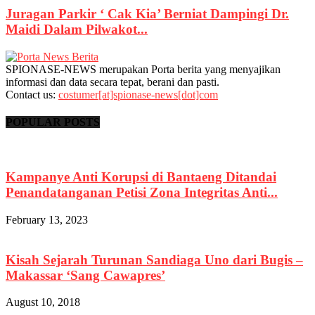
Juragan Parkir ‘ Cak Kia’ Berniat Dampingi Dr.
Maidi Dalam Pilwakot...
SPIONASE-NEWS merupakan Porta berita yang menyajikan
informasi dan data secara tepat, berani dan pasti.
Contact us:
costumer[at]spionase-news[dot]com
POPULAR POSTS
Kampanye Anti Korupsi di Bantaeng Ditandai
Penandatanganan Petisi Zona Integritas Anti...
February 13, 2023
Kisah Sejarah Turunan Sandiaga Uno dari Bugis –
Makassar ‘Sang Cawapres’
August 10, 2018