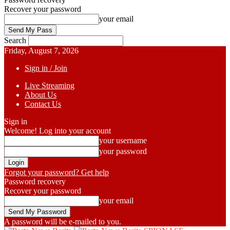
Recover your password
your email
Search
Friday, August 7, 2026
Sign in / Join
Live Streaming
About Us
Contact Us
Sign in
Welcome! Log into your account
your username
your password
Forgot your password? Get help
Password recovery
Recover your password
your email
A password will be e-mailed to you.