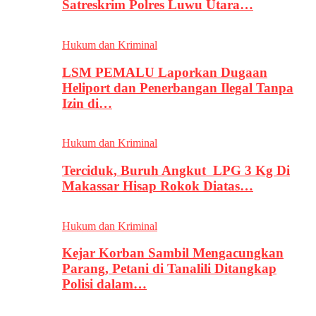
Satreskrim Polres Luwu Utara…
Hukum dan Kriminal
LSM PEMALU Laporkan Dugaan
Heliport dan Penerbangan Ilegal Tanpa
Izin di…
Hukum dan Kriminal
Terciduk, Buruh Angkut LPG 3 Kg Di
Makassar Hisap Rokok Diatas…
Hukum dan Kriminal
Kejar Korban Sambil Mengacungkan
Parang, Petani di Tanalili Ditangkap
Polisi dalam…