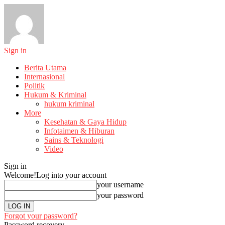
Sign in
Berita Utama
Internasional
Politik
Hukum & Kriminal
hukum kriminal
More
Kesehatan & Gaya Hidup
Infotaimen & Hiburan
Sains & Teknologi
Video
Sign in
Welcome!
Log into your account
your username
your password
Forgot your password?
Password recovery