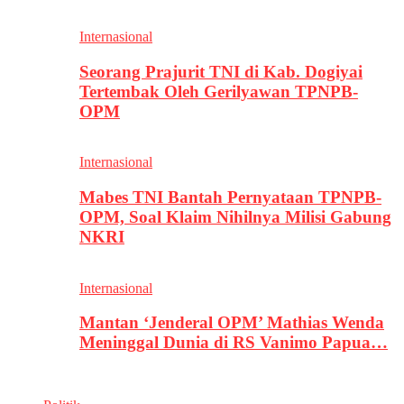
Internasional
Seorang Prajurit TNI di Kab. Dogiyai
Tertembak Oleh Gerilyawan TPNPB-
OPM
Internasional
Mabes TNI Bantah Pernyataan TPNPB-
OPM, Soal Klaim Nihilnya Milisi Gabung
NKRI
Internasional
Mantan ‘Jenderal OPM’ Mathias Wenda
Meninggal Dunia di RS Vanimo Papua…