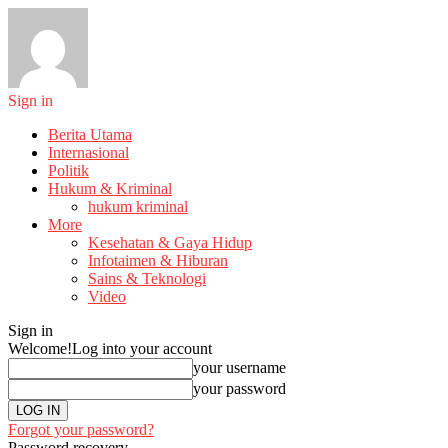
Sign in
Berita Utama
Internasional
Politik
Hukum & Kriminal
hukum kriminal
More
Kesehatan & Gaya Hidup
Infotaimen & Hiburan
Sains & Teknologi
Video
Sign in
Welcome!
Log into your account
your username
your password
Forgot your password?
Password recovery