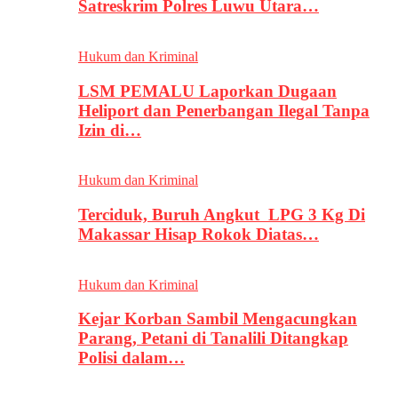
Satreskrim Polres Luwu Utara…
Hukum dan Kriminal
LSM PEMALU Laporkan Dugaan
Heliport dan Penerbangan Ilegal Tanpa
Izin di…
Hukum dan Kriminal
Terciduk, Buruh Angkut LPG 3 Kg Di
Makassar Hisap Rokok Diatas…
Hukum dan Kriminal
Kejar Korban Sambil Mengacungkan
Parang, Petani di Tanalili Ditangkap
Polisi dalam…