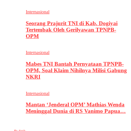
Internasional
Seorang Prajurit TNI di Kab. Dogiyai
Tertembak Oleh Gerilyawan TPNPB-
OPM
Internasional
Mabes TNI Bantah Pernyataan TPNPB-
OPM, Soal Klaim Nihilnya Milisi Gabung
NKRI
Internasional
Mantan ‘Jenderal OPM’ Mathias Wenda
Meninggal Dunia di RS Vanimo Papua…