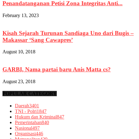
Penandatanganan Petisi Zona Integritas Anti...
February 13, 2023
Kisah Sejarah Turunan Sandiaga Uno dari Bugis –
Makassar ‘Sang Cawapres’
August 10, 2018
GARBI, Nama partai baru Anis Matta cs?
August 23, 2018
POPULAR CATEGORY
Daerah
3401
TNI - Polri
1847
Hukum dan Kriminal
847
Pemerintahan
840
Nasional
497
Organisasi
446