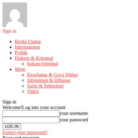
Sign in
Berita Utama
Internasional
Politik
Hukum & Kriminal
hukum kriminal
More
Kesehatan & Gaya Hidup
Infotaimen & Hiburan
Sains & Teknologi
Video
Sign in
Welcome!
Log into your account
your username
your password
Forgot your password?
Password recovery