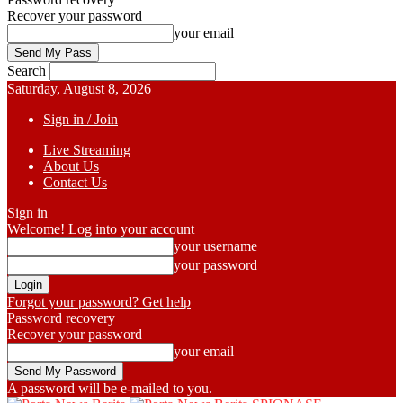
Recover your password
your email
Search
Saturday, August 8, 2026
Sign in / Join
Live Streaming
About Us
Contact Us
Sign in
Welcome! Log into your account
your username
your password
Forgot your password? Get help
Password recovery
Recover your password
your email
A password will be e-mailed to you.