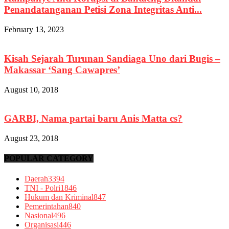
Penandatanganan Petisi Zona Integritas Anti...
February 13, 2023
Kisah Sejarah Turunan Sandiaga Uno dari Bugis –
Makassar ‘Sang Cawapres’
August 10, 2018
GARBI, Nama partai baru Anis Matta cs?
August 23, 2018
POPULAR CATEGORY
Daerah
3394
TNI - Polri
1846
Hukum dan Kriminal
847
Pemerintahan
840
Nasional
496
Organisasi
446