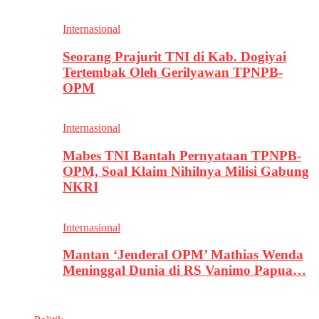
Internasional
Seorang Prajurit TNI di Kab. Dogiyai
Tertembak Oleh Gerilyawan TPNPB-
OPM
Internasional
Mabes TNI Bantah Pernyataan TPNPB-
OPM, Soal Klaim Nihilnya Milisi Gabung
NKRI
Internasional
Mantan ‘Jenderal OPM’ Mathias Wenda
Meninggal Dunia di RS Vanimo Papua…