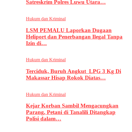
Satreskrim Polres Luwu Utara…
Hukum dan Kriminal
LSM PEMALU Laporkan Dugaan
Heliport dan Penerbangan Ilegal Tanpa
Izin di…
Hukum dan Kriminal
Terciduk, Buruh Angkut LPG 3 Kg Di
Makassar Hisap Rokok Diatas…
Hukum dan Kriminal
Kejar Korban Sambil Mengacungkan
Parang, Petani di Tanalili Ditangkap
Polisi dalam…