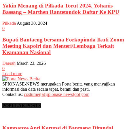
Yakin Menang di Pilkada Torut 2024, Yohanis
Bassang – Marthen Rantetondok Daftar Ke KPU
Pilkada
August 30, 2024
0
Bupati Bantaeng bersama Forkopimda Ikuti Zoom
Meeting Kapolri dan Menteri/Lembaga Terkait
Keamanan Nasional
Daerah
March 23, 2026
0
Load more
SPIONASE-NEWS merupakan Porta berita yang menyajikan
informasi dan data secara tepat, berani dan pasti.
Contact us:
costumer[at]spionase-news[dot]com
POPULAR POSTS
Kampanye Anti Korupsi di Bantaeng Ditandai