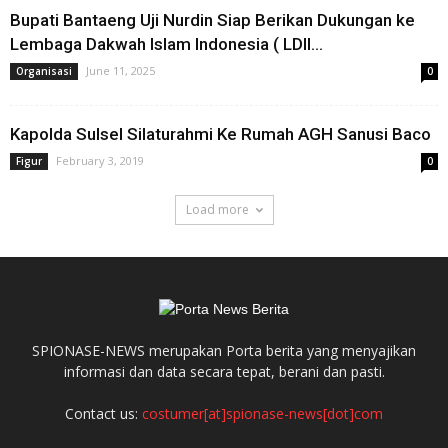
Bupati Bantaeng Uji Nurdin Siap Berikan Dukungan ke
Lembaga Dakwah Islam Indonesia ( LDII...
June 11, 2025
Organisasi
0
Kapolda Sulsel Silaturahmi Ke Rumah AGH Sanusi Baco
February 3, 2019
Figur
0
Load more
SPIONASE-NEWS merupakan Porta berita yang menyajikan
informasi dan data secara tepat, berani dan pasti.
Contact us:
costumer[at]spionase-news[dot]com