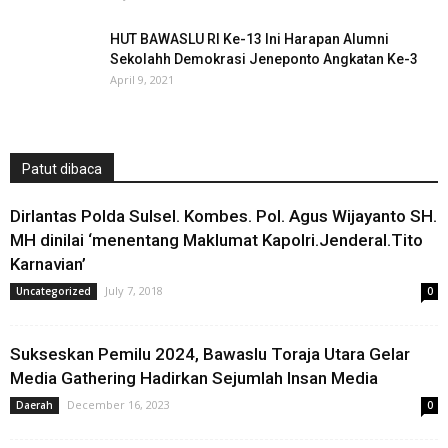
HUT BAWASLU RI Ke-13 Ini Harapan Alumni
Sekolahh Demokrasi Jeneponto Angkatan Ke-3
April 9, 2021
Patut dibaca
Dirlantas Polda Sulsel. Kombes. Pol. Agus Wijayanto SH.
MH dinilai ‘menentang Maklumat Kapolri.Jenderal.Tito
Karnavian’
July 7, 2018
Uncategorized
0
Sukseskan Pemilu 2024, Bawaslu Toraja Utara Gelar
Media Gathering Hadirkan Sejumlah Insan Media
December 16, 2023
Daerah
0