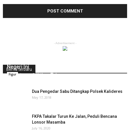
- Advertisement -
Contoh Tauladan Akhlak Seorang Pemimpin di
Negeri Ini
Berita terbaru
January 9, 2019
0
Figur
Dua Pengedar Sabu Ditangkap Polsek Kalideres
May 17, 2018
FKPA Takalar Turun Ke Jalan, Peduli Bencana
Lonsor Masamba
July 16, 2020