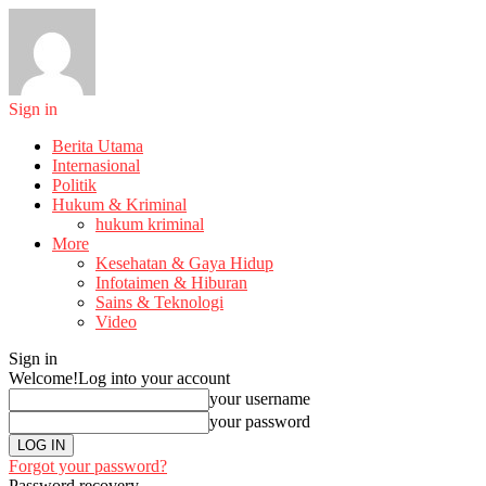
Sign in
Berita Utama
Internasional
Politik
Hukum & Kriminal
hukum kriminal
More
Kesehatan & Gaya Hidup
Infotaimen & Hiburan
Sains & Teknologi
Video
Sign in
Welcome!
Log into your account
your username
your password
Forgot your password?
Password recovery