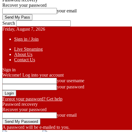
Recover your password
your email
Search
Friday, August 7, 2026
Sign in / Join
Live Streaming
About Us
Contact Us
Sign in
Welcome! Log into your account
your username
your password
Forgot your password? Get help
Password recovery
Recover your password
your email
A password will be e-mailed to you.