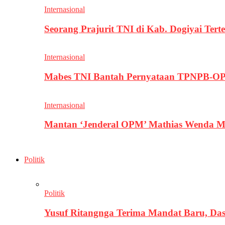
Internasional
Seorang Prajurit TNI di Kab. Dogiyai T
Internasional
Mabes TNI Bantah Pernyataan TPNPB-OPM
Internasional
Mantan ‘Jenderal OPM’ Mathias Wenda M
Politik
Politik
Yusuf Ritangnga Terima Mandat Baru, D