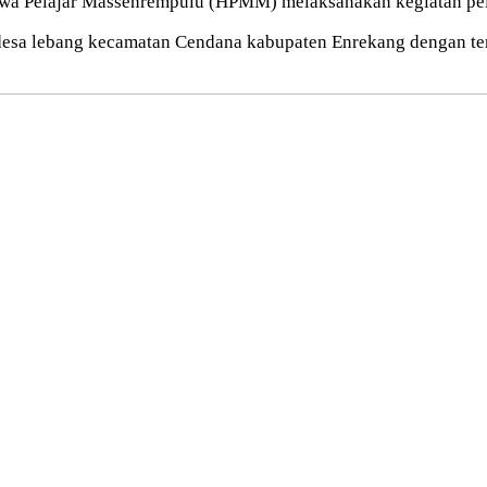
a Pelajar Massenrempulu (HPMM) melaksanakan kegiatan pel
 desa lebang kecamatan Cendana kabupaten Enrekang dengan tem