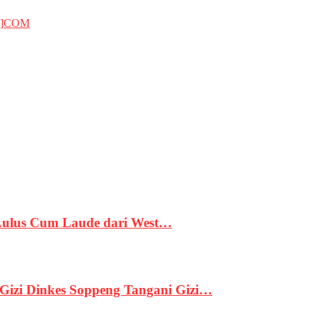
T]COM
 Lulus Cum Laude dari West…
izi Dinkes Soppeng Tangani Gizi…