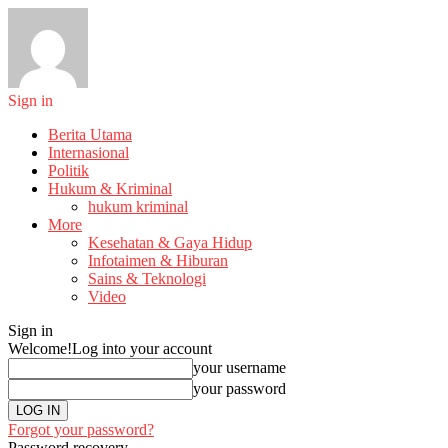
Sign in
Berita Utama
Internasional
Politik
Hukum & Kriminal
hukum kriminal
More
Kesehatan & Gaya Hidup
Infotaimen & Hiburan
Sains & Teknologi
Video
Sign in
Welcome!
Log into your account
your username
your password
Forgot your password?
Password recovery