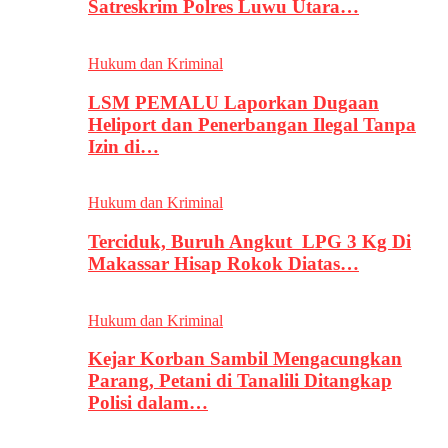
Satreskrim Polres Luwu Utara…
Hukum dan Kriminal
LSM PEMALU Laporkan Dugaan
Heliport dan Penerbangan Ilegal Tanpa
Izin di…
Hukum dan Kriminal
Terciduk, Buruh Angkut LPG 3 Kg Di
Makassar Hisap Rokok Diatas…
Hukum dan Kriminal
Kejar Korban Sambil Mengacungkan
Parang, Petani di Tanalili Ditangkap
Polisi dalam…