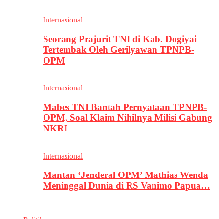
Internasional
Seorang Prajurit TNI di Kab. Dogiyai
Tertembak Oleh Gerilyawan TPNPB-
OPM
Internasional
Mabes TNI Bantah Pernyataan TPNPB-
OPM, Soal Klaim Nihilnya Milisi Gabung
NKRI
Internasional
Mantan ‘Jenderal OPM’ Mathias Wenda
Meninggal Dunia di RS Vanimo Papua…