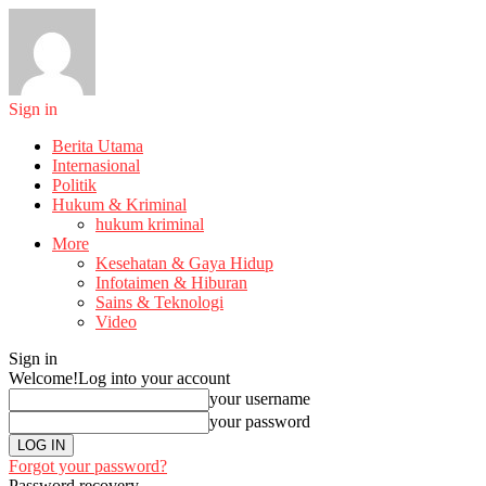
Sign in
Berita Utama
Internasional
Politik
Hukum & Kriminal
hukum kriminal
More
Kesehatan & Gaya Hidup
Infotaimen & Hiburan
Sains & Teknologi
Video
Sign in
Welcome!
Log into your account
your username
your password
Forgot your password?
Password recovery