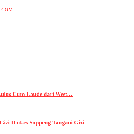
T]COM
 Lulus Cum Laude dari West…
izi Dinkes Soppeng Tangani Gizi…