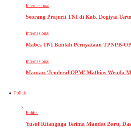
Internasional
Seorang Prajurit TNI di Kab. Dogiyai T
Internasional
Mabes TNI Bantah Pernyataan TPNPB-OPM
Internasional
Mantan ‘Jenderal OPM’ Mathias Wenda M
Politik
Politik
Yusuf Ritangnga Terima Mandat Baru, D