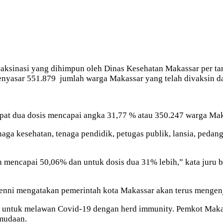
aksinasi yang dihimpun oleh Dinas Kesehatan Makassar per tan
nyasar 551.879 jumlah warga Makassar yang telah divaksin dar
at dua dosis mencapai angka 31,77 % atau 350.247 warga Mak
aga kesehatan, tenaga pendidik, petugas publik, lansia, pedan
h mencapai 50,06% dan untuk dosis dua 31% lebih,” kata juru
enni mengatakan pemerintah kota Makassar akan terus mengenj
alan untuk melawan Covid-19 dengan herd immunity. Pemkot Mak
emudaan.