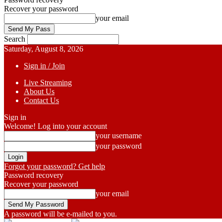
Recover your password
your email
Search
Saturday, August 8, 2026
Sign in / Join
Live Streaming
About Us
Contact Us
Sign in
Welcome! Log into your account
your username
your password
Forgot your password? Get help
Password recovery
Recover your password
your email
A password will be e-mailed to you.