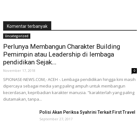
Komentar terbanyak
Uncategorized
Perlunya Membangun Charakter Building
Pemimpin atau Leadership di lembaga
pendidikan Sejak...
November 17, 2018
0
SPIONASE-NEWS.COM,- ACEH -. Lembaga pendidikan hingga kini masih
dipercaya sebagai media yang paling ampuh untuk membangun
kecerdasan, kepribadian karakter manusia. "karakterlah yang paling
diutamakan, tanpa...
Polisi Akan Periksa Syahrini Terkait First Travel
September 27, 2017