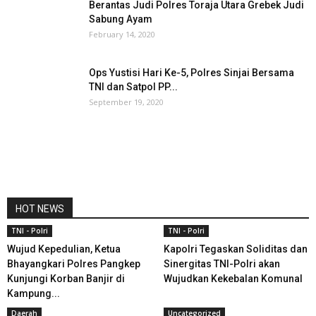
Berantas Judi Polres Toraja Utara Grebek Judi
Sabung Ayam
February 14, 2020
Ops Yustisi Hari Ke-5, Polres Sinjai Bersama
TNI dan Satpol PP...
September 19, 2020
HOT NEWS
TNI - Polri
TNI - Polri
Wujud Kepedulian, Ketua
Kapolri Tegaskan Soliditas dan
Bhayangkari Polres Pangkep
Sinergitas TNI-Polri akan
Kunjungi Korban Banjir di
Wujudkan Kekebalan Komunal
Kampung...
Daerah
Uncategorized